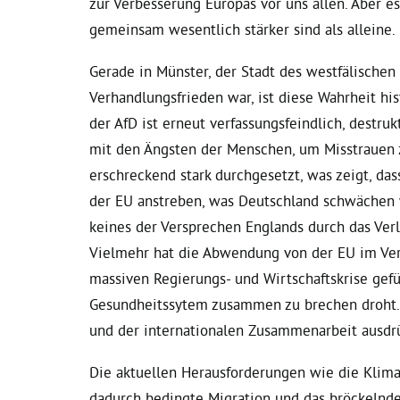
zur Verbesserung Europas vor uns allen. Aber es
gemeinsam wesentlich stärker sind als alleine.
Gerade in Münster, der Stadt des westfälischen 
Verhandlungsfrieden war, ist diese Wahrheit h
der AfD ist erneut verfassungsfeindlich, destru
mit den Ängsten der Menschen, um Misstrauen z
erschreckend stark durchgesetzt, was zeigt, das
der EU anstreben, was Deutschland schwächen 
keines der Versprechen Englands durch das Ver
Vielmehr hat die Abwendung von der EU im Vere
massiven Regierungs- und Wirtschaftskrise gefü
Gesundheitssytem zusammen zu brechen droht
und der internationalen Zusammenarbeit ausdr
Die aktuellen Herausforderungen wie die Klimakr
dadurch bedingte Migration und das bröckelnd