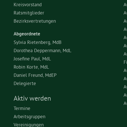
Kreisvorstand
A
Ratsmitglieder
A
Bezirksvertretungen
A
A
Abgeordnete
A
Sylvia Rietenberg, MdB
A
Dorothea Deppermann, MdL
A
Josefine Paul, MdL
F
Robin Korte, MdL
A
Daniel Freund, MdEP
A
Delegierte
A
A
Aktiv werden
A
Termine
Arbeitsgruppen
Vereinigungen