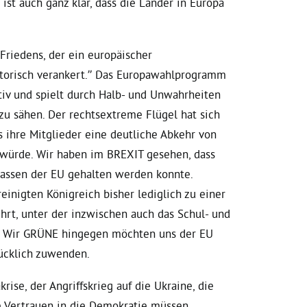
 ist auch ganz klar, dass die Länder in Europa
Friedens, der ein europäischer
istorisch verankert.” Das Europawahlprogramm
ktiv und spielt durch Halb- und Unwahrheiten
u sähen. Der rechtsextreme Flügel hat sich
s ihre Mitglieder eine deutliche Abkehr von
würde. Wir haben im BREXIT gesehen, dass
lassen der EU gehalten werden konnte.
inigten Königreich bisher lediglich zu einer
hrt, unter der inzwischen auch das Schul- und
. Wir GRÜNE hingegen möchten uns der EU
ücklich zuwenden.
ise, der Angriffskrieg auf die Ukraine, die
e Vertrauen in die Demokratie müssen