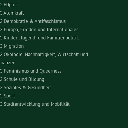
G 60plus
G Atomkraft
G Demokratie & Antifaschismus
G Europa, Frieden und Internationales
G Kinder-, Jugend- und Familienpolitik
G Migration
G Ökologie, Nachhaltigkeit, Wirtschaft und
inanzen
G Feminismus und Queerness
G Schule und Bildung
G Soziales & Gesundheit
G Sport
G Stadtentwicklung und Mobilität