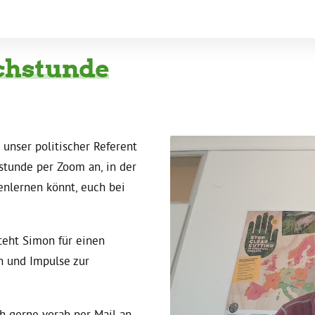
chstunde
 unser politischer Referent
tunde per Zoom an, in der
enlernen könnt, euch bei
teht Simon für einen
n und Impulse zur
h gerne vorab per Mail an