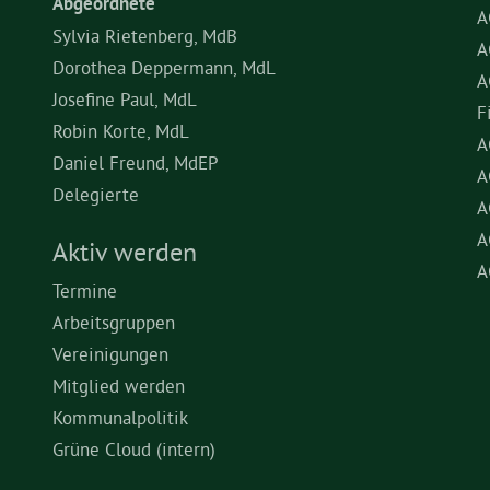
Abgeordnete
A
Sylvia Rietenberg, MdB
A
Dorothea Deppermann, MdL
A
Josefine Paul, MdL
F
Robin Korte, MdL
A
Daniel Freund, MdEP
A
Delegierte
A
A
Aktiv werden
A
Termine
Arbeitsgruppen
Vereinigungen
Mitglied werden
Kommunalpolitik
Grüne Cloud (intern)