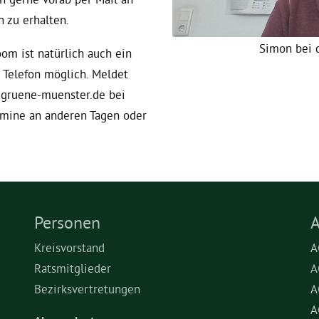
 zu erhalten.
Simon bei 
m ist natürlich auch ein
 Telefon möglich. Meldet
@gruene-muenster.de bei
rmine an anderen Tagen oder
Personen
A
Kreisvorstand
A
Ratsmitglieder
A
Bezirksvertretungen
A
A