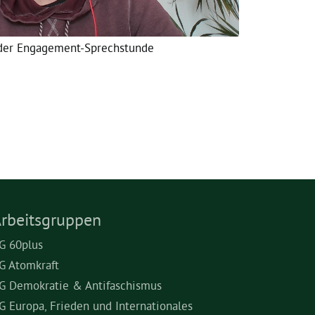
der Engagement-Sprechstunde
rbeitsgruppen
G 60plus
G Atomkraft
G Demokratie & Antifaschismus
G Europa, Frieden und Internationales