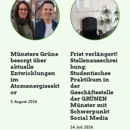
Kommissionen
Satzung
Grünes Zentrum
Münsters Grüne
Frist verlängert!
Personen
besorgt über
Stellenausschrei
aktuelle
bung:
Sylvia Rietenberg, MdB
Entwicklungen
Studentisches
im
Praktikum in
Atomenergiesekt
der
Dorothea Deppermann, MdL
or
Geschäftsstelle
der GRÜNEN
5. August 2026
Münster mit
Josefine Paul, MdL
Schwerpunkt
Social Media
Robin Korte, MdL
24. Juli 2026