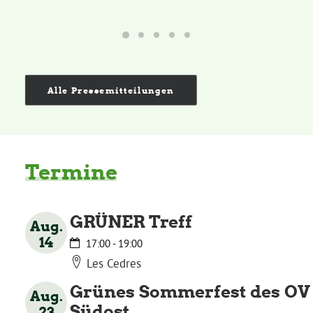
Daniel Freund, MdEP
Delegierte
Alle Pressemitteilungen
Grüne im Rathaus
Termine
Ratsfraktion
Ratsmitglieder 2025 – 2030
GRÜNER Treff
Aug.
14
17:00
-
19:00
Ratsanträge
Les Cedres
Grünes Sommerfest des OV
Aug.
Fraktionsgeschäftsstelle
Südost
23