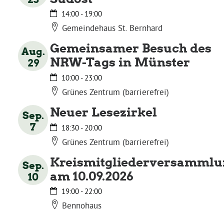
14:00
-
19:00
Bezirksvertretungen
Gemeindehaus St. Bernhard
Gemeinsamer Besuch des
Aug.
Aktiv werden
NRW-Tags in Münster
29
10:00
-
23:00
Termine
Grünes Zentrum (barrierefrei)
Neuer Lesezirkel
Sep.
Arbeitsgruppen
7
18:30
-
20:00
Grünes Zentrum (barrierefrei)
Mitglied werden
Kreismitgliederversammlu
Sep.
am 10.09.2026
10
Kommunalpolitik
19:00
-
22:00
Bennohaus
Engagement-Sprechstunde