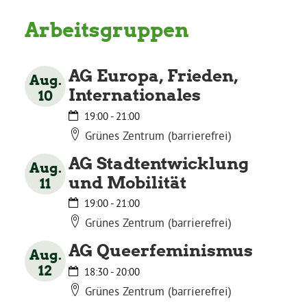
Arbeitsgruppen
Grüne Jugend
AG Europa, Frieden,
Aug.
CampusGrün
Internationales
10
19:00
-
21:00
Grünes Zentrum (barrierefrei)
Aktuelles
AG Stadtentwicklung
Aug.
und Mobilität
11
Termine
19:00
-
21:00
Grünes Zentrum (barrierefrei)
AG Queerfeminismus
Aug.
Kontakt
12
18:30
-
20:00
Grünes Zentrum (barrierefrei)