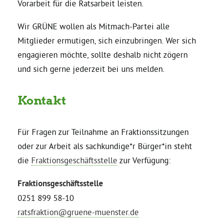
Vorarbeit für die Ratsarbeit leisten.
Daniel Freund, MdEP
Wir GRÜNE wollen als Mitmach-Partei alle
Mitglieder ermutigen, sich einzubringen. Wer sich
engagieren möchte, sollte deshalb nicht zögern
Delegierte
und sich gerne jederzeit bei uns melden.
Grüne im Rathaus
Kontakt
Ratsfraktion
Für Fragen zur Teilnahme an Fraktionssitzungen
oder zur Arbeit als sachkundige*r Bürger*in steht
Ratsmitglieder 2025 – 2030
die
Fraktionsgeschäftsstelle
zur Verfügung:
Ratsanträge
Fraktionsgeschäftsstelle
0251 899 58-10
Fraktionsgeschäftsstelle
ratsfraktion@gruene-muenster.de