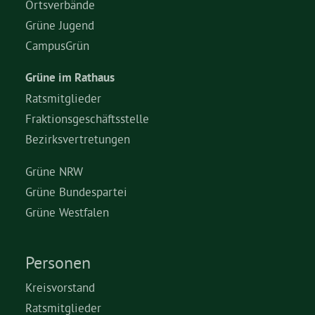
Ortsverbände
Grüne Jugend
Grüne Jugend
CampusGrün
Grüne im Rathaus
CampusGrün
Ratsmitglieder
Fraktionsgeschäftsstelle
Bezirksvertretungen
Aktuelles
Grüne NRW
Grüne Bundespartei
Termine
Grüne Westfalen
Personen
Kontakt
Kreisvorstand
Ratsmitglieder