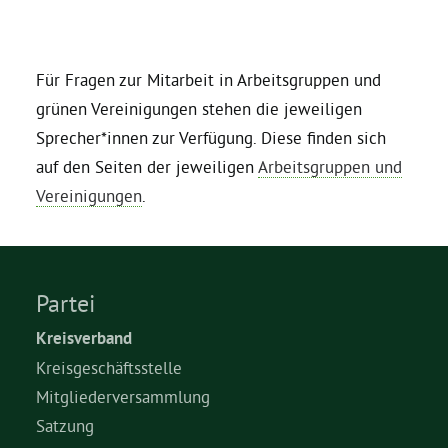
Bezirksvertretungen
Für Fragen zur Mitarbeit in Arbeitsgruppen und
grünen Vereinigungen stehen die jeweiligen
Aktiv werden
Sprecher*innen zur Verfügung. Diese finden sich
auf den Seiten der jeweiligen
Arbeitsgruppen und
Termine
Vereinigungen
.
Arbeitsgruppen
Partei
Mitglied werden
Kreisverband
Kreisgeschäftsstelle
Kommunalpolitik
Mitgliederversammlung
Satzung
Engagement-Sprechstunde