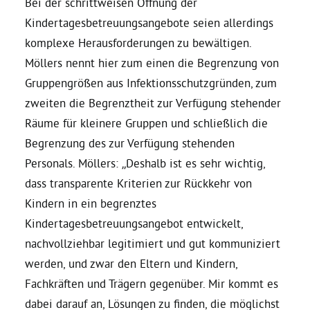
Bei der schrittweisen Öffnung der
Kindertagesbetreuungsangebote seien allerdings
Bezirksvertretungen
komplexe Herausforderungen zu bewältigen.
Möllers nennt hier zum einen die Begrenzung von
Aktiv werden
Gruppengrößen aus Infektionsschutzgründen, zum
zweiten die Begrenztheit zur Verfügung stehender
Termine
Räume für kleinere Gruppen und schließlich die
Begrenzung des zur Verfügung stehenden
Personals. Möllers: „Deshalb ist es sehr wichtig,
Arbeitsgruppen
dass transparente Kriterien zur Rückkehr von
Kindern in ein begrenztes
Mitglied werden
Kindertagesbetreuungsangebot entwickelt,
nachvollziehbar legitimiert und gut kommuniziert
Kommunalpolitik
werden, und zwar den Eltern und Kindern,
Fachkräften und Trägern gegenüber. Mir kommt es
Engagement-Sprechstunde
dabei darauf an, Lösungen zu finden, die möglichst