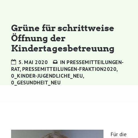
Kommissionen
Satzung
Grüne für schrittweise
Öffnung der
Grünes Zentrum
Kindertagesbetreuung
Personen
5. MAI 2020
IN
PRESSEMITTEILUNGEN-
RAT
,
PRESSEMITTEILUNGEN-FRAKTION2020
,
Sylvia Rietenberg, MdB
0_KINDER-JUGENDLICHE_NEU
,
0_GESUNDHEIT_NEU
Dorothea Deppermann, MdL
Josefine Paul, MdL
Robin Korte, MdL
Für die