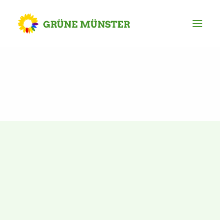
Partei
Kreisvorstand
Kreisgeschäftsstelle
Mitgliederversammlung
Ortsverbände