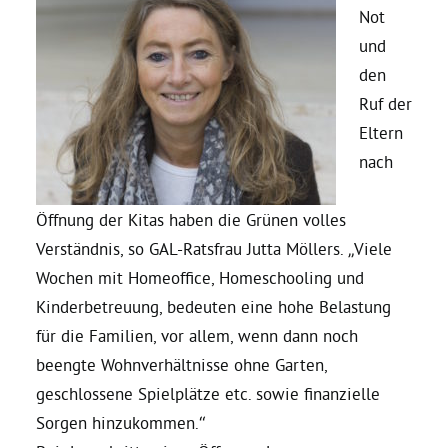
Not
und
Daniel Freund, MdEP
den
Ruf der
Delegierte
Eltern
nach
Grüne im Rathaus
Öffnung der Kitas haben die Grünen volles
Ratsfraktion
Verständnis, so GAL-Ratsfrau Jutta Möllers. „Viele
Wochen mit Homeoffice, Homeschooling und
Ratsmitglieder 2025 – 2030
Kinderbetreuung, bedeuten eine hohe Belastung
für die Familien, vor allem, wenn dann noch
beengte Wohnverhältnisse ohne Garten,
Ratsanträge
geschlossene Spielplätze etc. sowie finanzielle
Sorgen hinzukommen.“
Fraktionsgeschäftsstelle