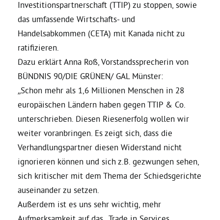
Investitionspartnerschaft (TTIP) zu stoppen, sowie
das umfassende Wirtschafts- und
Bezirksvertretungen
Handelsabkommen (CETA) mit Kanada nicht zu
ratifizieren.
Aktiv werden
Dazu erklärt Anna Roß, Vorstandssprecherin von
BÜNDNIS 90/DIE GRÜNEN/ GAL Münster:
Termine
„Schon mehr als 1,6 Millionen Menschen in 28
europäischen Ländern haben gegen TTIP & Co.
Arbeitsgruppen
unterschrieben. Diesen Riesenerfolg wollen wir
weiter voranbringen. Es zeigt sich, dass die
Verhandlungspartner diesen Widerstand nicht
Mitglied werden
ignorieren können und sich z.B. gezwungen sehen,
sich kritischer mit dem Thema der Schiedsgerichte
Kommunalpolitik
auseinander zu setzen.
Außerdem ist es uns sehr wichtig, mehr
Engagement-Sprechstunde
Aufmerksamkeit auf das „Trade in Services