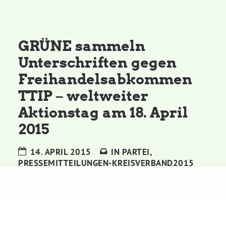
Kommissionen
Satzung
GRÜNE sammeln
Unterschriften gegen
Grünes Zentrum
Freihandelsabkommen
TTIP – weltweiter
Personen
Aktionstag am 18. April
Sylvia Rietenberg, MdB
2015
14. APRIL 2015
IN
PARTEI
,
Dorothea Deppermann, MdL
PRESSEMITTEILUNGEN-KREISVERBAND2015
Josefine Paul, MdL
Robin Korte, MdL