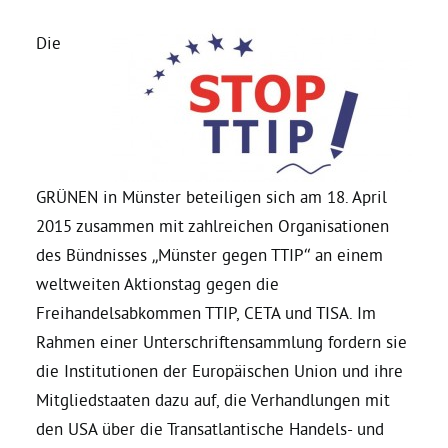
Die
Daniel Freund, MdEP
Delegierte
Grüne im Rathaus
GRÜNEN in Münster beteiligen sich am 18. April
2015 zusammen mit zahlreichen Organisationen
Ratsfraktion
des Bündnisses „Münster gegen TTIP“ an einem
weltweiten Aktionstag gegen die
Ratsmitglieder 2025 – 2030
Freihandelsabkommen TTIP, CETA und TISA. Im
Rahmen einer Unterschriftensammlung fordern sie
Ratsanträge
die Institutionen der Europäischen Union und ihre
Mitgliedstaaten dazu auf, die Verhandlungen mit
den USA über die Transatlantische Handels- und
Fraktionsgeschäftsstelle