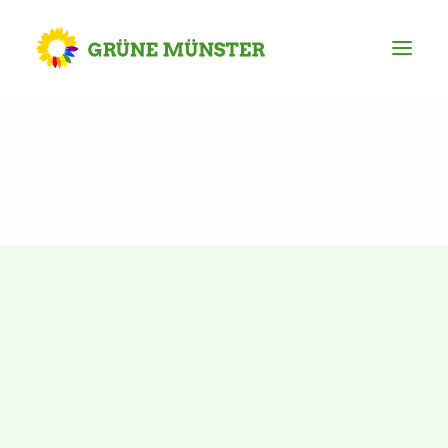
Partei
Kreisvorstand
Kreisgeschäftsstelle
Mitgliederversammlung
Ortsverbände