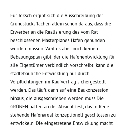
Daniel Freund, MdEP
Für Joksch ergibt sich die Ausschreibung der
Grundstücksflächen allein schon daraus, dass die
Erwerber an die Realisierung des vom Rat
Delegierte
beschlossenen Masterplanes Hafen gebunden
werden müssen. Weil es aber noch keinen
Grüne im Rathaus
Bebauungsplan gibt, der die Hafenentwicklung für
alle Eigentümer verbindlich vorschreibt, kann die
Ratsfraktion
städtebauliche Entwicklung nur durch
Verpflichtungen im Kaufvertrag sichergestellt
Ratsmitglieder 2025 – 2030
werden. Das läuft dann auf eine Baukonzession
hinaus, die ausgeschrieben werden muss.Die
Ratsanträge
GRÜNEN halten an der Absicht fest, das in Rede
stehende Hafenareal konzeptionell geschlossen zu
entwickeln. Die eingetretene Entwicklung macht
Fraktionsgeschäftsstelle