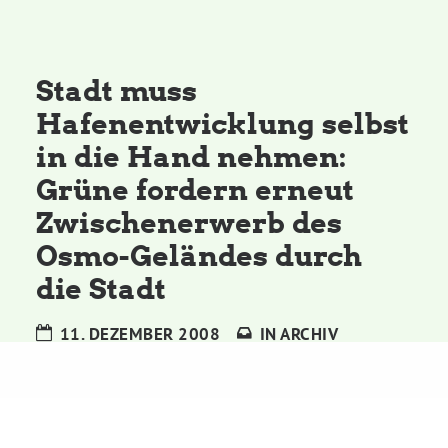
Kommissionen
Satzung
Stadt muss
Hafenentwicklung selbst
Grünes Zentrum
in die Hand nehmen:
Grüne fordern erneut
Personen
Zwischenerwerb des
Sylvia Rietenberg, MdB
Osmo-Geländes durch
die Stadt
Dorothea Deppermann, MdL
11. DEZEMBER 2008
IN
ARCHIV
Josefine Paul, MdL
Robin Korte, MdL