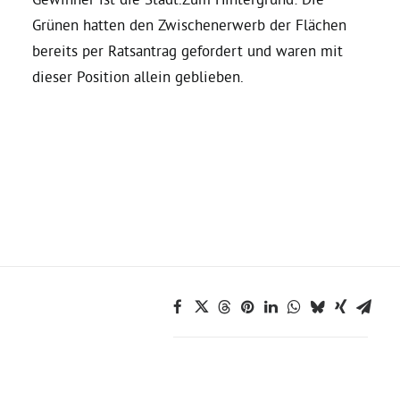
Grünen hatten den Zwischenerwerb der Flächen
Grüne Jugend
bereits per Ratsantrag gefordert und waren mit
dieser Position allein geblieben.
CampusGrün
Aktuelles
Termine
Kontakt