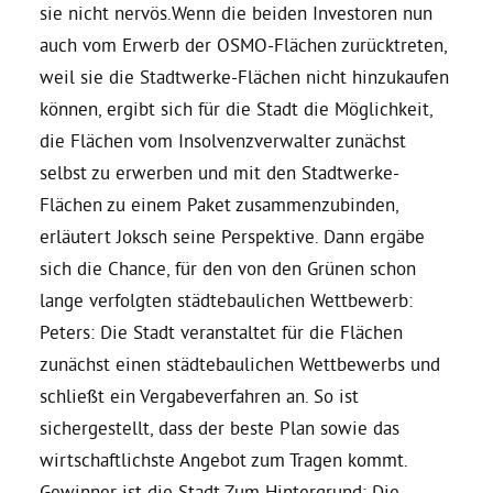
sie nicht nervös.Wenn die beiden Investoren nun
auch vom Erwerb der OSMO-Flächen zurücktreten,
Bezirksvertretungen
weil sie die Stadtwerke-Flächen nicht hinzukaufen
können, ergibt sich für die Stadt die Möglichkeit,
Aktiv werden
die Flächen vom Insolvenzverwalter zunächst
selbst zu erwerben und mit den Stadtwerke-
Termine
Flächen zu einem Paket zusammenzubinden,
erläutert Joksch seine Perspektive. Dann ergäbe
Arbeitsgruppen
sich die Chance, für den von den Grünen schon
lange verfolgten städtebaulichen Wettbewerb:
Peters: Die Stadt veranstaltet für die Flächen
Mitglied werden
zunächst einen städtebaulichen Wettbewerbs und
schließt ein Vergabeverfahren an. So ist
Kommunalpolitik
sichergestellt, dass der beste Plan sowie das
wirtschaftlichste Angebot zum Tragen kommt.
Engagement-Sprechstunde
Gewinner ist die Stadt.Zum Hintergrund: Die