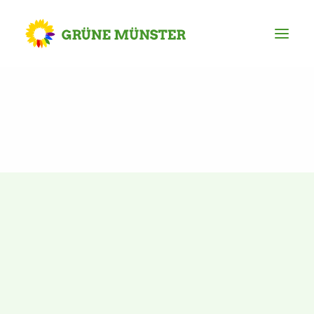
Partei
Kreisvorstand
Kreisgeschäftsstelle
Mitgliederversammlung
Ortsverbände