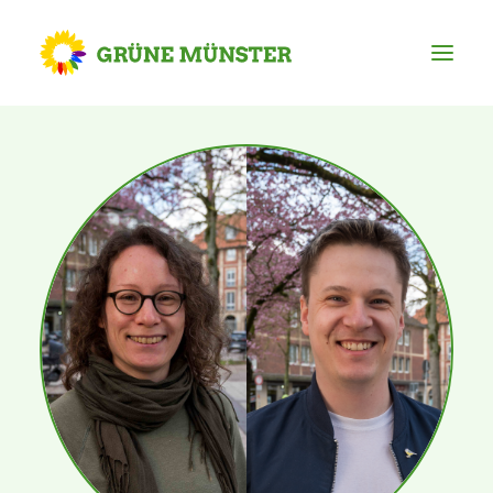
Partei
Kreisvorstand
Kreisgeschäftsstelle
Mitgliederversammlung
Ortsverbände