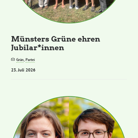
Grüne Jugend
CampusGrün
Münsters Grüne ehren
Jubilar*innen
Grün
,
Partei
Aktuelles
23. Juli 2026
Termine
Kontakt