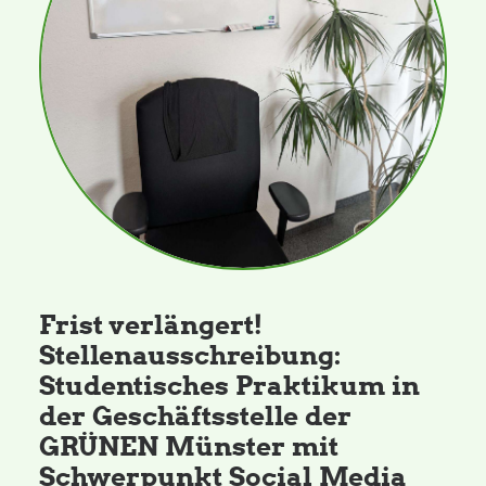
Daniel Freund, MdEP
Delegierte
Grüne im Rathaus
Ratsfraktion
Frist verlängert!
Ratsmitglieder 2025 – 2030
Stellenausschreibung:
Studentisches Praktikum in
Ratsanträge
der Geschäftsstelle der
GRÜNEN Münster mit
Fraktionsgeschäftsstelle
Schwerpunkt Social Media