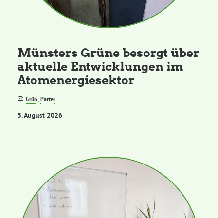
Kommissionen
Satzung
Münsters Grüne besorgt über
aktuelle Entwicklungen im
Grünes Zentrum
Atomenergiesektor
Personen
Grün
,
Partei
5. August 2026
Sylvia Rietenberg, MdB
Dorothea Deppermann, MdL
Josefine Paul, MdL
Robin Korte, MdL