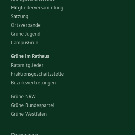
Mitgliederversammlung
Grüne Jugend
Satzung
Ortsverbände
Grüne Jugend
CampusGrün
CampusGrün
Grüne im Rathaus
Aktuelles
Ratsmitglieder
Fraktionsgeschäftsstelle
Bezirksvertretungen
Termine
Grüne NRW
Grüne Bundespartei
Kontakt
Grüne Westfalen