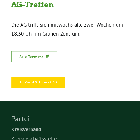
AG-Treffen
Bezirksvertretungen
Die AG trifft sich mitwochs alle zwei Wochen um
18:30 Uhr im Grünen Zentrum.
Aktiv werden
Termine
Alle Termine
Arbeitsgruppen
Zur AG-Übersicht
Mitglied werden
Kommunalpolitik
Partei
Kreisverband
Engagement-Sprechstunde
Kreisgeschäftsstelle