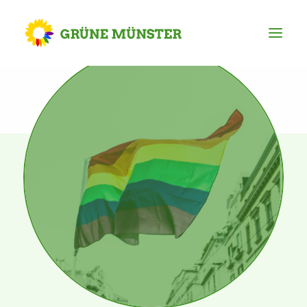
Partei
Kreisvorstand
Kreisgeschäftsstelle
Mitgliederversammlung
Ortsverbände