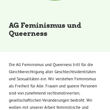
Kommissionen
Satzung
AG Feminismus und
Queerness
Grünes Zentrum
Personen
Sylvia Rietenberg, MdB
Die AG Feminismus und Queerness tritt für die
Gleichberechtigung aller Geschlechtsidentitäten
Dorothea Deppermann, MdL
und Sexualitäten ein. Wir verstehen Feminismus
als Freiheit für Alle. Frauen und queere Personen
Josefine Paul, MdL
sind von zunehmend rechtsmotivierten,
gesellschaftlichen Veränderungen bedroht. Wir
Robin Korte, MdL
wollen mit unserer Arbeit feministische und