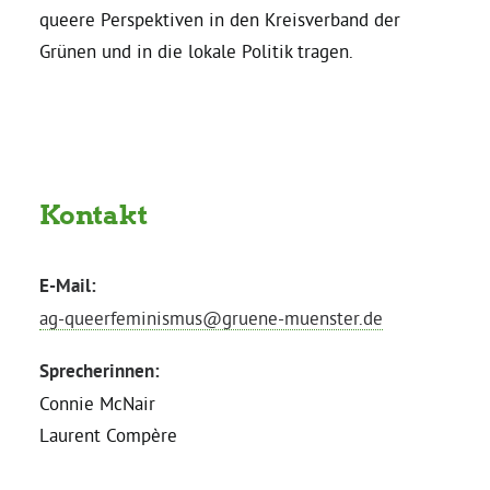
queere Perspektiven in den Kreisverband der
Grünen und in die lokale Politik tragen.
Daniel Freund, MdEP
Delegierte
Grüne im Rathaus
Kontakt
Ratsfraktion
E-Mail:
ag-queerfeminismus@gruene-muenster.de
Ratsmitglieder 2025 – 2030
Sprecherinnen:
Connie McNair
Ratsanträge
Laurent Compère
Fraktionsgeschäftsstelle