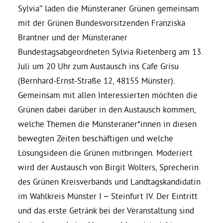
Sylvia“ laden die Münsteraner Grünen gemeinsam
mit der Grünen Bundesvorsitzenden Franziska
Daniel Freund, MdEP
Brantner und der Münsteraner
Bundestagsabgeordneten Sylvia Rietenberg am 13.
Delegierte
Juli um 20 Uhr zum Austausch ins Cafe Grisu
(Bernhard-Ernst-Straße 12, 48155 Münster).
Grüne im Rathaus
Gemeinsam mit allen Interessierten möchten die
Grünen dabei darüber in den Austausch kommen,
Ratsfraktion
welche Themen die Münsteraner*innen in diesen
bewegten Zeiten beschäftigen und welche
Ratsmitglieder 2025 – 2030
Lösungsideen die Grünen mitbringen. Moderiert
wird der Austausch von Birgit Wolters, Sprecherin
des Grünen Kreisverbands und Landtagskandidatin
Ratsanträge
im Wahlkreis Münster I – Steinfurt IV. Der Eintritt
und das erste Getränk bei der Veranstaltung sind
Fraktionsgeschäftsstelle