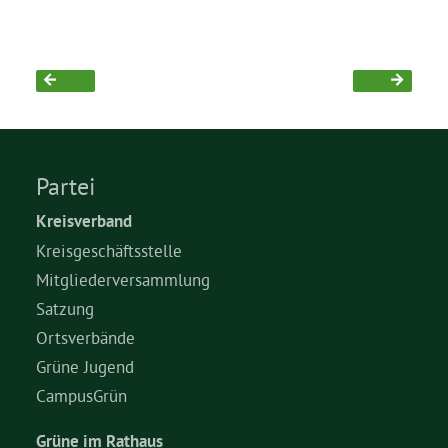
Grüne Jugend
CampusGrün
Partei
Aktuelles
Kreisverband
Kreisgeschäftsstelle
Mitgliederversammlung
Termine
Satzung
Ortsverbände
Grüne Jugend
Kontakt
CampusGrün
Grüne im Rathaus