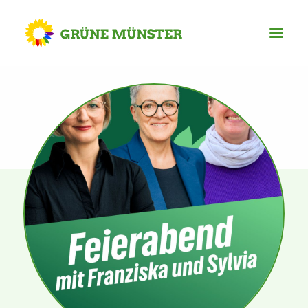
Partei
Kreisvorstand
Kreisgeschäftsstelle
Mitgliederversammlung
Ortsverbände