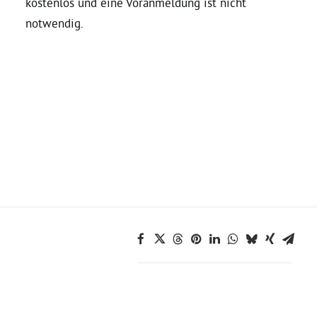
kostenlos und eine Voranmeldung ist nicht
notwendig.
Bezirksvertretungen
Aktiv werden
Termine
Arbeitsgruppen
Mitglied werden
Kommunalpolitik
Engagement-Sprechstunde