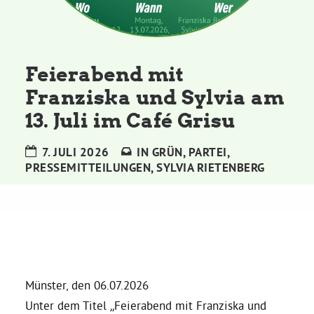
Kommissionen
Satzung
Feierabend mit
Franziska und Sylvia am
Grünes Zentrum
13. Juli im Café Grisu
Personen
7. JULI 2026
IN
GRÜN
,
PARTEI
,
PRESSEMITTEILUNGEN
,
SYLVIA RIETENBERG
Sylvia Rietenberg, MdB
Dorothea Deppermann, MdL
Josefine Paul, MdL
Münster, den 06.07.2026
Robin Korte, MdL
Unter dem Titel „Feierabend mit Franziska und