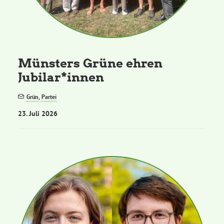
Grüne Jugend
CampusGrün
Münsters Grüne ehren
Jubilar*innen
Grün
,
Partei
Aktuelles
23. Juli 2026
Termine
Kontakt