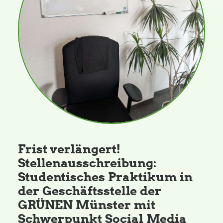
Daniel Freund, MdEP
Delegierte
Grüne im Rathaus
Ratsfraktion
Frist verlängert!
Ratsmitglieder 2025 – 2030
Stellenausschreibung:
Studentisches Praktikum in
Ratsanträge
der Geschäftsstelle der
GRÜNEN Münster mit
Fraktionsgeschäftsstelle
Schwerpunkt Social Media