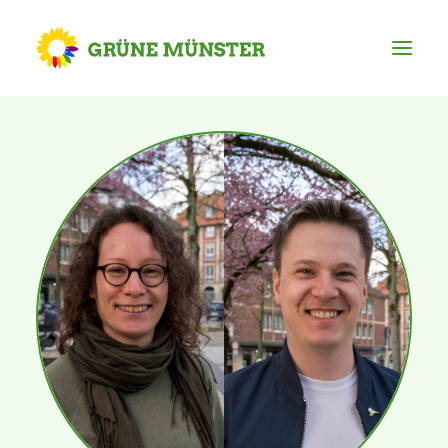
Partei
Kreisvorstand
Kreisgeschäftsstelle
Mitgliederversammlung
Ortsverbände