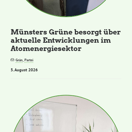
Kommissionen
Satzung
Münsters Grüne besorgt über
aktuelle Entwicklungen im
Grünes Zentrum
Atomenergiesektor
Personen
Grün
,
Partei
5. August 2026
Sylvia Rietenberg, MdB
Dorothea Deppermann, MdL
Josefine Paul, MdL
Robin Korte, MdL