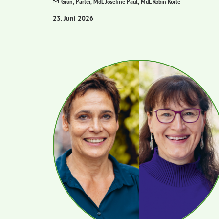
Grün
,
Partei
,
MdL Josefine Paul
,
MdL Robin Korte
23. Juni 2026