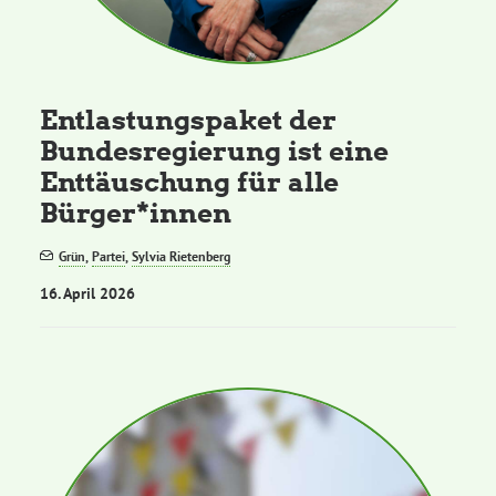
Kommissionen
Satzung
Entlastungspaket der
Bundesregierung ist eine
Grünes Zentrum
Enttäuschung für alle
Bürger*innen
Personen
Grün
,
Partei
,
Sylvia Rietenberg
Sylvia Rietenberg, MdB
16. April 2026
Dorothea Deppermann, MdL
Josefine Paul, MdL
Robin Korte, MdL