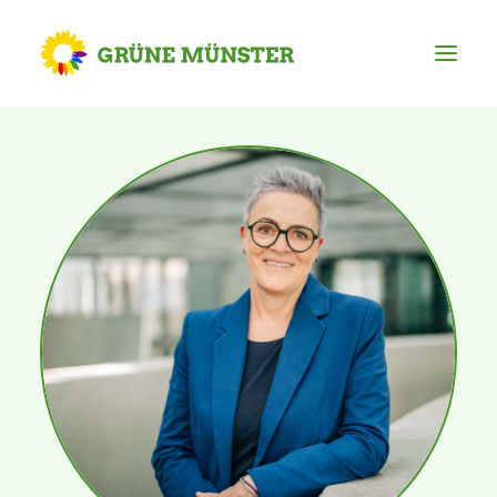
Partei
Kreisvorstand
Kreisgeschäftsstelle
Mitgliederversammlung
Ortsverbände