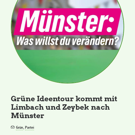
Daniel Freund, MdEP
Delegierte
Grüne im Rathaus
Ratsfraktion
Ratsmitglieder 2025 – 2030
Grüne Ideentour kommt mit
Limbach und Zeybek nach
Ratsanträge
Münster
Grün
,
Partei
Fraktionsgeschäftsstelle