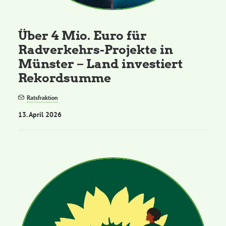
Grüne Jugend
Über 4 Mio. Euro für
Radverkehrs-Projekte in
CampusGrün
Münster – Land investiert
Rekordsumme
Ratsfraktion
Aktuelles
13. April 2026
Termine
Kontakt