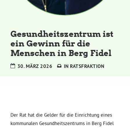
Kommissionen
Satzung
Gesundheitszentrum ist
Grünes Zentrum
ein Gewinn für die
Menschen in Berg Fidel
Personen
30. MÄRZ 2026
IN
RATSFRAKTION
Sylvia Rietenberg, MdB
Dorothea Deppermann, MdL
Josefine Paul, MdL
Der Rat hat die Gelder für die Einrichtung eines
kommunalen Gesundheitszentrums in Berg Fidel
Robin Korte, MdL