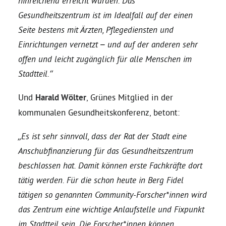
hinreichend erreicht wurden. Das
Gesundheitszentrum ist im Idealfall auf der einen
Bezirksvertretungen
Seite bestens mit Ärzten, Pflegediensten und
Einrichtungen vernetzt – und auf der anderen sehr
Aktiv werden
offen und leicht zugänglich für alle Menschen im
Stadtteil.“
Termine
Und
Harald Wölter
, Grünes Mitglied in der
kommunalen Gesundheitskonferenz, betont:
Arbeitsgruppen
„Es ist sehr sinnvoll, dass der Rat der Stadt eine
Anschubfinanzierung für das Gesundheitszentrum
Mitglied werden
beschlossen hat. Damit können erste Fachkräfte dort
tätig werden. Für die schon heute in Berg Fidel
Kommunalpolitik
tätigen so genannten Community-Forscher*innen wird
das Zentrum eine wichtige Anlaufstelle und Fixpunkt
Engagement-Sprechstunde
im Stadtteil sein. Die Forscher*innen können