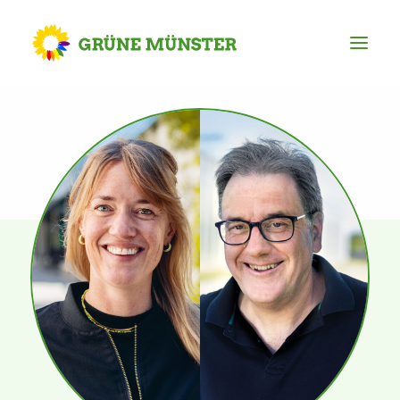
Partei
Kreisvorstand
Kreisgeschäftsstelle
Mitgliederversammlung
Ortsverbände