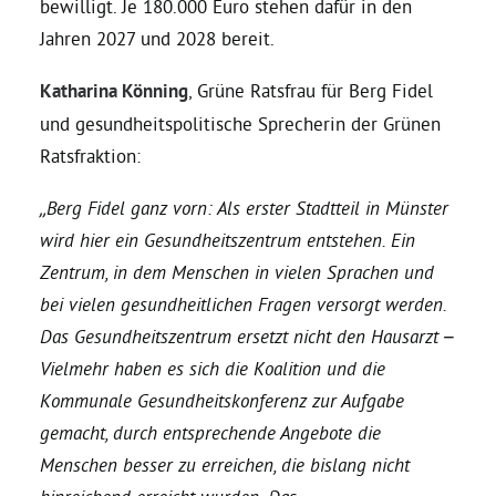
bewilligt. Je 180.000 Euro stehen dafür in den
Jahren 2027 und 2028 bereit.
Daniel Freund, MdEP
Katharina Könning
, Grüne Ratsfrau für Berg Fidel
und gesundheitspolitische Sprecherin der Grünen
Delegierte
Ratsfraktion:
Grüne im Rathaus
„Berg Fidel ganz vorn: Als erster Stadtteil in Münster
wird hier ein Gesundheitszentrum entstehen. Ein
Ratsfraktion
Zentrum, in dem Menschen in vielen Sprachen und
bei vielen gesundheitlichen Fragen versorgt werden.
Das Gesundheitszentrum ersetzt nicht den Hausarzt –
Ratsmitglieder 2025 – 2030
Vielmehr haben es sich die Koalition und die
Kommunale Gesundheitskonferenz zur Aufgabe
Ratsanträge
gemacht, durch entsprechende Angebote die
Menschen besser zu erreichen, die bislang nicht
Fraktionsgeschäftsstelle