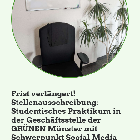
Daniel Freund, MdEP
Delegierte
Grüne im Rathaus
Ratsfraktion
Frist verlängert!
Ratsmitglieder 2025 – 2030
Stellenausschreibung:
Studentisches Praktikum in
Ratsanträge
der Geschäftsstelle der
GRÜNEN Münster mit
Fraktionsgeschäftsstelle
Schwerpunkt Social Media