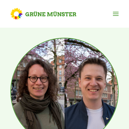
Partei
Kreisvorstand
Kreisgeschäftsstelle
Mitgliederversammlung
Ortsverbände