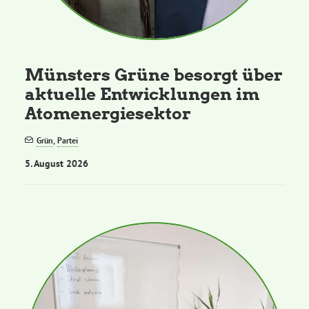
Kommissionen
Satzung
Münsters Grüne besorgt über
aktuelle Entwicklungen im
Grünes Zentrum
Atomenergiesektor
Personen
Grün
,
Partei
5. August 2026
Sylvia Rietenberg, MdB
Dorothea Deppermann, MdL
Josefine Paul, MdL
Robin Korte, MdL