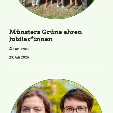
Grüne Jugend
CampusGrün
Münsters Grüne ehren
Jubilar*innen
Grün
,
Partei
Aktuelles
23. Juli 2026
Termine
Kontakt