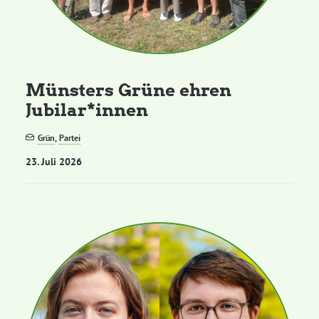
Grüne Jugend
CampusGrün
Münsters Grüne ehren
Jubilar*innen
Grün
,
Partei
Aktuelles
23. Juli 2026
Termine
Kontakt