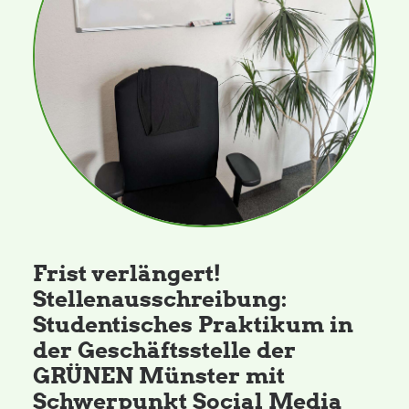
Daniel Freund, MdEP
Delegierte
Grüne im Rathaus
Ratsfraktion
Frist verlängert!
Ratsmitglieder 2025 – 2030
Stellenausschreibung:
Studentisches Praktikum in
Ratsanträge
der Geschäftsstelle der
GRÜNEN Münster mit
Fraktionsgeschäftsstelle
Schwerpunkt Social Media