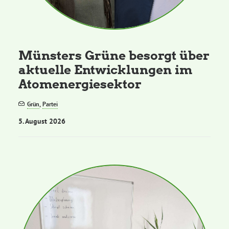
Kommissionen
Satzung
Münsters Grüne besorgt über
aktuelle Entwicklungen im
Grünes Zentrum
Atomenergiesektor
Personen
Grün
,
Partei
5. August 2026
Sylvia Rietenberg, MdB
Dorothea Deppermann, MdL
Josefine Paul, MdL
Robin Korte, MdL