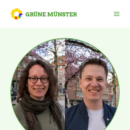
Partei
Kreisvorstand
Kreisgeschäftsstelle
Mitgliederversammlung
Ortsverbände