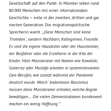
Gesellschaft auf den Punkt. In Münster leben rund
80.000 Menschen mit einer internationalen
Grüne Jugend
Geschichte – viele in der zweiten, dritten und gar
vierten Generation. Die migrationspolitische
CampusGrün
Sprecherin warnt:
„Diese Menschen sind keine
`Fremden´, sondern Nachbarn, Kolleginnen, Freunde.
Es sind die eigene Hausärztin oder der Hausmeister,
Aktuelles
der Busfahrer oder die Erzieherin in der Kita der
Kinder. Viele Münsteraner mit Namen wie Kowalski,
Gutierrez oder Mustafa arbeiten in systemrelevanten
Termine
Care-Berufen, wie zuletzt während der Pandemie
deutlich wurde. Welch´ bodenlosen Rassismus
müssen diese Münsteraner erleiden, welche Ängste
Kontakt
bewältigen… Die vielen Demonstrationen bundesweit
machen ein wenig Hoffnung.“