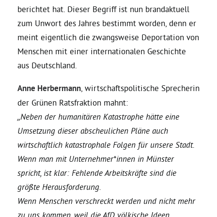
berichtet hat. Dieser Begriff ist nun brandaktuell
zum Unwort des Jahres bestimmt worden, denn er
Daniel Freund, MdEP
meint eigentlich die zwangsweise Deportation von
Menschen mit einer internationalen Geschichte
Delegierte
aus Deutschland.
Grüne im Rathaus
Anne Herbermann
, wirtschaftspolitische Sprecherin
der Grünen Ratsfraktion mahnt:
Ratsfraktion
„Neben der humanitären Katastrophe hätte eine
Umsetzung dieser abscheulichen Pläne auch
wirtschaftlich katastrophale Folgen für unsere Stadt.
Ratsmitglieder 2025 – 2030
Wenn man mit Unternehmer*innen in Münster
spricht, ist klar: Fehlende Arbeitskräfte sind die
Ratsanträge
größte Herausforderung.
Wenn Menschen verschreckt werden und nicht mehr
Fraktionsgeschäftsstelle
zu uns kommen, weil die AfD völkische Ideen