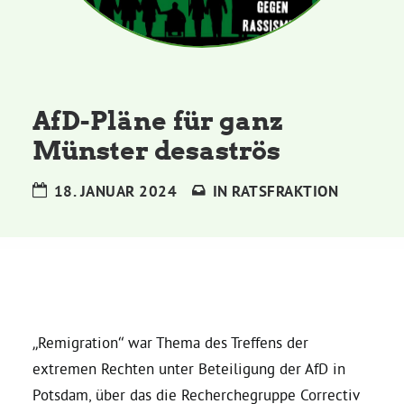
Kommissionen
Satzung
AfD-Pläne für ganz
Grünes Zentrum
Münster desaströs
Personen
18. JANUAR 2024
IN
RATSFRAKTION
Sylvia Rietenberg, MdB
Dorothea Deppermann, MdL
Josefine Paul, MdL
„Remigration“ war Thema des Treffens der
extremen Rechten unter Beteiligung der AfD in
Robin Korte, MdL
Potsdam, über das die Recherchegruppe Correctiv