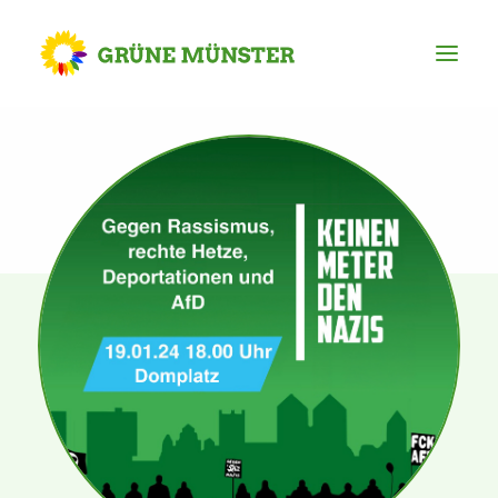
Partei
Kreisvorstand
Kreisgeschäftsstelle
Mitgliederversammlung
Ortsverbände