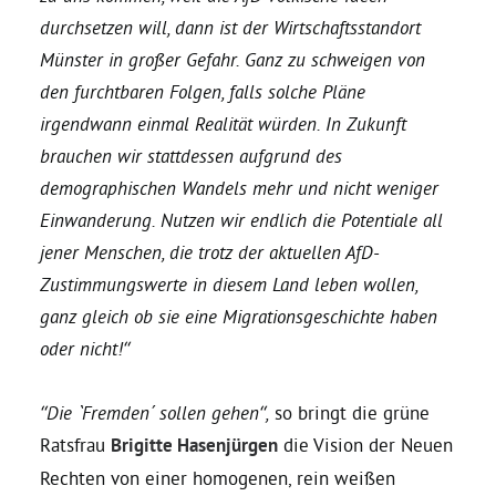
durchsetzen will, dann ist der Wirtschaftsstandort
Bezirksvertretungen
Münster in großer Gefahr. Ganz zu schweigen von
den furchtbaren Folgen, falls solche Pläne
irgendwann einmal Realität würden. In Zukunft
Aktiv werden
brauchen wir stattdessen aufgrund des
demographischen Wandels mehr und nicht weniger
Termine
Einwanderung. Nutzen wir endlich die Potentiale all
jener Menschen, die trotz der aktuellen AfD-
Arbeitsgruppen
Zustimmungswerte in diesem Land leben wollen,
ganz gleich ob sie eine Migrationsgeschichte haben
Mitglied werden
oder nicht!“
Kommunalpolitik
“Die `Fremden´ sollen gehen“,
so bringt die grüne
Ratsfrau
Brigitte Hasenjürgen
die Vision der Neuen
Rechten von einer homogenen, rein weißen
Engagement-Sprechstunde