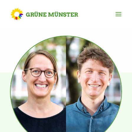
Partei
Kreisvorstand
Kreisgeschäftsstelle
Mitgliederversammlung
Ortsverbände