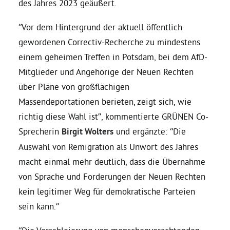
des Jahres 2023 geäußert.
Daniel Freund, MdEP
“Vor dem Hintergrund der aktuell öffentlich
gewordenen Correctiv-Recherche zu mindestens
einem geheimen Treffen in Potsdam, bei dem AfD-
Delegierte
Mitglieder und Angehörige der Neuen Rechten
über Pläne von großflächigen
Grüne im Rathaus
Massendeportationen berieten, zeigt sich, wie
richtig diese Wahl ist”, kommentierte GRÜNEN Co-
Ratsfraktion
Sprecherin
Birgit Wolters
und ergänzte: “Die
Auswahl von Remigration als Unwort des Jahres
Ratsmitglieder 2025 – 2030
macht einmal mehr deutlich, dass die Übernahme
von Sprache und Forderungen der Neuen Rechten
Ratsanträge
kein legitimer Weg für demokratische Parteien
sein kann.”
Fraktionsgeschäftsstelle