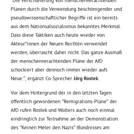
“Die Verschleierung von menschenverachtenden
Plänen durch die Verwendung beschönigender und
Bezirksvertretungen
pseudowissenschaftlicher Begriffe ist ein bereits
aus dem Nationsalsozialismus bekanntes Merkmal.
Aktiv werden
Dass diese Taktiken auch heute wieder von
Akteur*innen der Neuen Rechten verwendet
werden, überrascht daher nicht. Das ganze Ausmaß
Termine
der menschenverachtenden Pläne der AfD
schockiert aber dennoch immer wieder aufs
Arbeitsgruppen
Neue.”, ergänzt Co-Sprecher
Jörg Rostek
.
Mitglied werden
Vor dem Hintergrund der in den letzten Tagen
öffentlich gewordenen “Remigrations-Pläne” der
AfD rufen Rostek und Wolters auch noch einmal
Kommunalpolitik
eindringlich zur Teilnahme an der Demonstration
des “Keinen Meter den Nazis”-Bündnisses am
Engagement-Sprechstunde