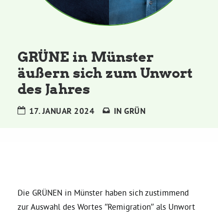
Kommissionen
Satzung
GRÜNE in Münster
Grünes Zentrum
äußern sich zum Unwort
des Jahres
Personen
17. JANUAR 2024
IN
GRÜN
Sylvia Rietenberg, MdB
Dorothea Deppermann, MdL
Josefine Paul, MdL
Die GRÜNEN in Münster haben sich zustimmend
zur Auswahl des Wortes “Remigration” als Unwort
Robin Korte, MdL