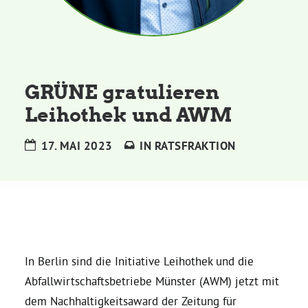
Kommissionen
Satzung
GRÜNE gratulieren
Grünes Zentrum
Leihothek und AWM
Personen
17. MAI 2023
IN
RATSFRAKTION
Sylvia Rietenberg, MdB
Dorothea Deppermann, MdL
Josefine Paul, MdL
In Berlin sind die Initiative Leihothek und die
Abfallwirtschaftsbetriebe Münster (AWM) jetzt mit
Robin Korte, MdL
dem Nachhaltigkeitsaward der Zeitung für