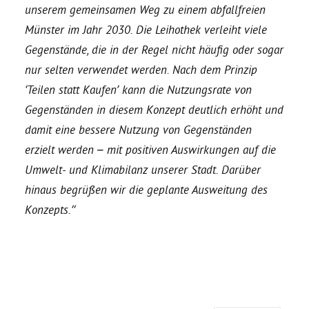
unserem gemeinsamen Weg zu einem abfallfreien
Münster im Jahr 2030. Die Leihothek verleiht viele
Bezirksvertretungen
Gegenstände, die in der Regel nicht häufig oder sogar
nur selten verwendet werden. Nach dem Prinzip
Aktiv werden
‘Teilen statt Kaufen’ kann die Nutzungsrate von
Gegenständen in diesem Konzept deutlich erhöht und
Termine
damit eine bessere Nutzung von Gegenständen
erzielt werden – mit positiven Auswirkungen auf die
Arbeitsgruppen
Umwelt- und Klimabilanz unserer Stadt. Darüber
hinaus begrüßen wir die geplante Ausweitung des
Konzepts.“
Mitglied werden
Kommunalpolitik
Engagement-Sprechstunde