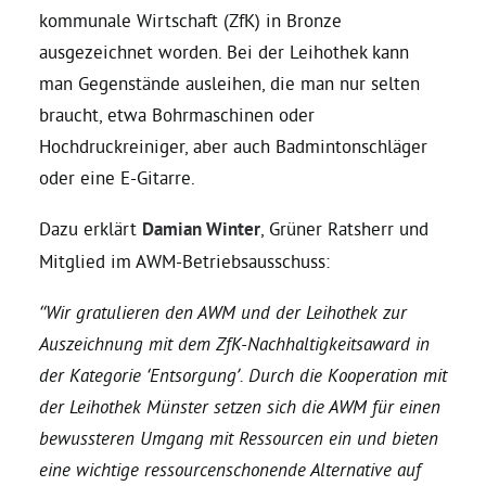
kommunale Wirtschaft (ZfK) in Bronze
ausgezeichnet worden. Bei der Leihothek kann
Daniel Freund, MdEP
man Gegenstände ausleihen, die man nur selten
braucht, etwa Bohrmaschinen oder
Delegierte
Hochdruckreiniger, aber auch Badmintonschläger
oder eine E-Gitarre.
Grüne im Rathaus
Dazu erklärt
Damian Winter
, Grüner Ratsherr und
Ratsfraktion
Mitglied im AWM-Betriebsausschuss:
“Wir gratulieren den AWM und der Leihothek zur
Ratsmitglieder 2025 – 2030
Auszeichnung mit dem ZfK-Nachhaltigkeitsaward in
der Kategorie ‘Entsorgung’. Durch die Kooperation mit
Ratsanträge
der Leihothek Münster setzen sich die AWM für einen
bewussteren Umgang mit Ressourcen ein und bieten
eine wichtige ressourcenschonende Alternative auf
Fraktionsgeschäftsstelle