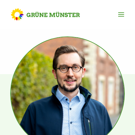
Partei
Kreisvorstand
Kreisgeschäftsstelle
Mitgliederversammlung
Ortsverbände