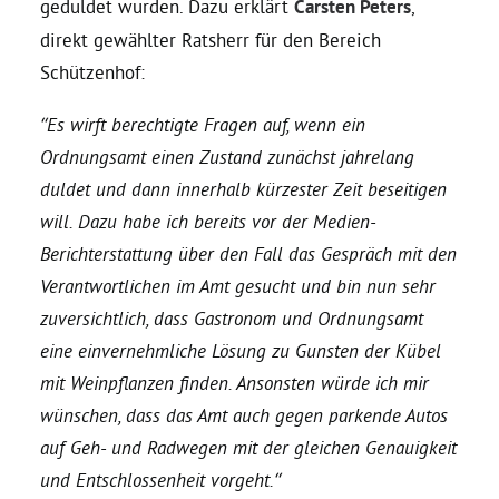
geduldet wurden. Dazu erklärt
Carsten Peters
,
direkt gewählter Ratsherr für den Bereich
Daniel Freund, MdEP
Schützenhof:
“Es wirft berechtigte Fragen auf, wenn ein
Delegierte
Ordnungsamt einen Zustand zunächst jahrelang
duldet und dann innerhalb kürzester Zeit beseitigen
Grüne im Rathaus
will. Dazu habe ich bereits vor der Medien-
Berichterstattung über den Fall das Gespräch mit den
Ratsfraktion
Verantwortlichen im Amt gesucht und bin nun sehr
zuversichtlich, dass Gastronom und Ordnungsamt
Ratsmitglieder 2025 – 2030
eine einvernehmliche Lösung zu Gunsten der Kübel
mit Weinpflanzen finden. Ansonsten würde ich mir
Ratsanträge
wünschen, dass das Amt auch gegen parkende Autos
auf Geh- und Radwegen mit der gleichen Genauigkeit
und Entschlossenheit vorgeht.“
Fraktionsgeschäftsstelle