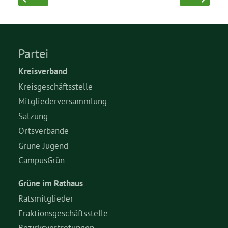
Grüne Jugend
Partei
CampusGrün
Kreisverband
Kreisgeschäftsstelle
Mitgliederversammlung
Aktuelles
Satzung
Ortsverbände
Grüne Jugend
Termine
CampusGrün
Grüne im Rathaus
Kontakt
Ratsmitglieder
Fraktionsgeschäftsstelle
Bezirksvertretungen