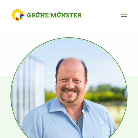
Partei
Kreisvorstand
Kreisgeschäftsstelle
Mitgliederversammlung
Ortsverbände