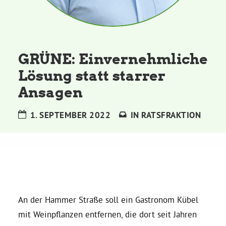
Kommissionen
Satzung
GRÜNE: Einvernehmliche
Grünes Zentrum
Lösung statt starrer
Ansagen
Personen
1. SEPTEMBER 2022
IN
RATSFRAKTION
Sylvia Rietenberg, MdB
Dorothea Deppermann, MdL
Josefine Paul, MdL
An der Hammer Straße soll ein Gastronom Kübel
mit Weinpflanzen entfernen, die dort seit Jahren
Robin Korte, MdL