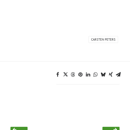
Bezirksvertretungen
Aktiv werden
CARSTEN PETERS
Termine
Arbeitsgruppen
Mitglied werden
Kommunalpolitik
Engagement-Sprechstunde