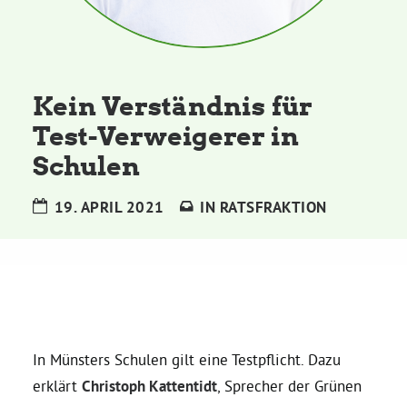
Kommissionen
Satzung
Kein Verständnis für
Grünes Zentrum
Test-Verweigerer in
Schulen
Personen
19. APRIL 2021
IN
RATSFRAKTION
Sylvia Rietenberg, MdB
Dorothea Deppermann, MdL
Josefine Paul, MdL
In Münsters Schulen gilt eine Testpflicht. Dazu
erklärt
Christoph Kattentidt
, Sprecher der Grünen
Robin Korte, MdL