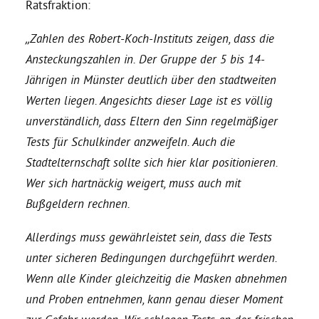
Ratsfraktion:
Daniel Freund, MdEP
„Zahlen des Robert-Koch-Instituts zeigen, dass die
Ansteckungszahlen in. Der Gruppe der 5 bis 14-
Jährigen in Münster deutlich über den stadtweiten
Delegierte
Werten liegen. Angesichts dieser Lage ist es völlig
unverständlich, dass Eltern den Sinn regelmäßiger
Grüne im Rathaus
Tests für Schulkinder anzweifeln. Auch die
Stadtelternschaft sollte sich hier klar positionieren.
Ratsfraktion
Wer sich hartnäckig weigert, muss auch mit
Bußgeldern rechnen.
Ratsmitglieder 2025 – 2030
Allerdings muss gewährleistet sein, dass die Tests
unter sicheren Bedingungen durchgeführt werden.
Ratsanträge
Wenn alle Kinder gleichzeitig die Masken abnehmen
und Proben entnehmen, kann genau dieser Moment
Fraktionsgeschäftsstelle