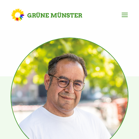
Partei
Kreisvorstand
Kreisgeschäftsstelle
Mitgliederversammlung
Ortsverbände