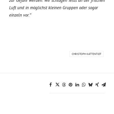
zur Gefahr werden. Wir schlagen Tests an der frischen
Luft und in möglichst kleinen Gruppen oder sogar
Bezirksvertretungen
einzeln vor.“
Aktiv werden
Termine
CHRISTOPH KATTENTIDT
Arbeitsgruppen
Mitglied werden
Kommunalpolitik
Engagement-Sprechstunde