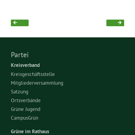
Grüne Jugend
CampusGrün
Partei
Aktuelles
Kreisverband
Kreisgeschäftsstelle
Mitgliederversammlung
Termine
Satzung
Ortsverbände
Grüne Jugend
Kontakt
CampusGrün
Grüne im Rathaus