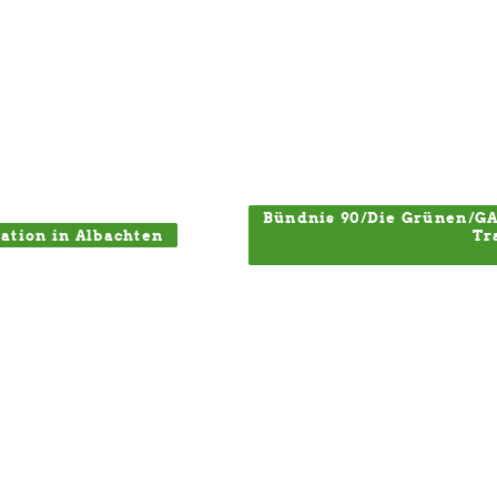
Bündnis 90/Die Grünen/G
ation in Albachten
Tr