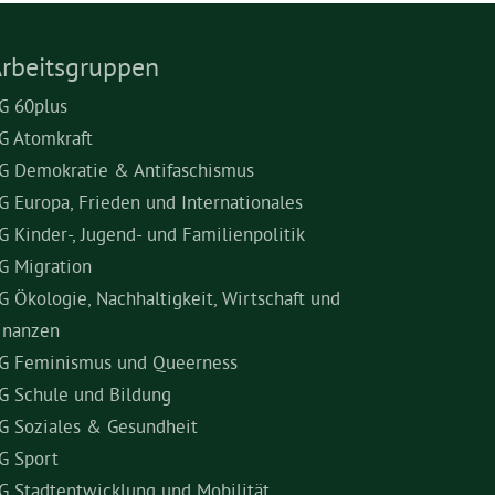
rbeitsgruppen
G 60plus
G Atomkraft
G Demokratie & Antifaschismus
G Europa, Frieden und Internationales
G Kinder-, Jugend- und Familienpolitik
G Migration
G Ökologie, Nachhaltigkeit, Wirtschaft und
inanzen
G Feminismus und Queerness
G Schule und Bildung
G Soziales & Gesundheit
G Sport
G Stadtentwicklung und Mobilität