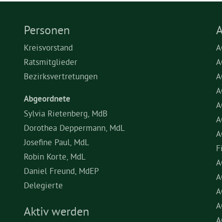
Personen
A
Kreisvorstand
A
Ratsmitglieder
A
Bezirksvertretungen
A
A
Abgeordnete
A
Sylvia Rietenberg, MdB
A
Dorothea Deppermann, MdL
A
Josefine Paul, MdL
F
Robin Korte, MdL
A
Daniel Freund, MdEP
A
Delegierte
A
A
Aktiv werden
A