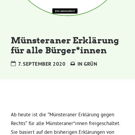
Kommissionen
Satzung
Münsteraner Erklärung
Grünes Zentrum
für alle Bürger*innen
Personen
7. SEPTEMBER 2020
IN
GRÜN
Sylvia Rietenberg, MdB
Dorothea Deppermann, MdL
Josefine Paul, MdL
Ab heute ist die “Münsteraner Erklärung gegen
Rechts” für alle Münsteraner*innen freigeschaltet.
Robin Korte, MdL
Sie basiert auf den bisherigen Erklärungen von