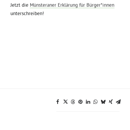
Jetzt die
Münsteraner Erklärung für Bürger*innen
unterschreiben!
Grüne Jugend
CampusGrün
Aktuelles
Termine
Kontakt