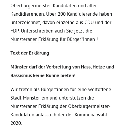
Oberbürgermeister-Kandidaten und aller
Kandidierenden. Über 200 Kandidierende haben
Daniel Freund, MdEP
unterzeichnet, davon einzelne aus CDU und der
FDP. Unterschreiben auch Sie jetzt die
Delegierte
Münsteraner Erklärung für Bürger*innen
!
Grüne im Rathaus
Text der Erklärung
Münster darf der Verbreitung von Hass, Hetze und
Ratsfraktion
Rassismus keine Bühne bieten!
Ratsmitglieder 2025 – 2030
Wir treten als Bürger*innen für eine weltoffene
Stadt Münster ein und unterstützen die
Münsteraner Erklärung der Oberbürgermeister-
Ratsanträge
Kandidaten anlässlich der der Kommunalwahl
2020.
Fraktionsgeschäftsstelle