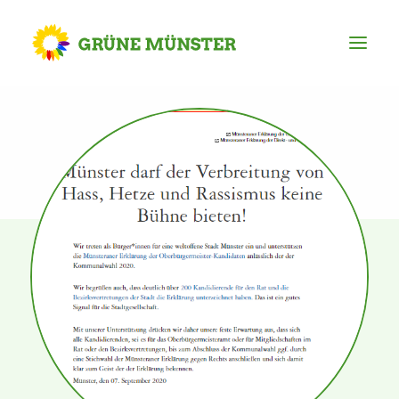
Partei
Kreisvorstand
Kreisgeschäftsstelle
Mitgliederversammlung
Ortsverbände