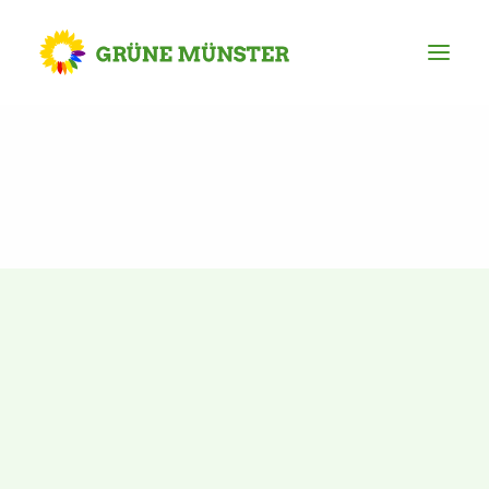
Partei
Kreisvorstand
Kreisgeschäftsstelle
Mitgliederversammlung
Ortsverbände