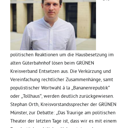
Daniel Freund, MdEP
Delegierte
Grüne im Rathaus
politischen Reaktionen um die Hausbesetzung im
alten Güterbahnhof lösen beim GRÜNEN
Ratsfraktion
Kreisverband Entsetzen aus. Die Verkürzung und
Vereinfachung rechtlicher Zusammenhänge, samt
Ratsmitglieder 2025 – 2030
populistischer Wortwahl á la „Bananenrepublik“
oder „Tollhaus“, werden deutlich zurückgewiesen.
Stephan Orth, Kreisvorstandssprecher der GRÜNEN
Ratsanträge
Münster, zur Debatte: „Das Traurige am politischen
Theater der letzten Tage ist, dass wir es mit einem
Fraktionsgeschäftsstelle