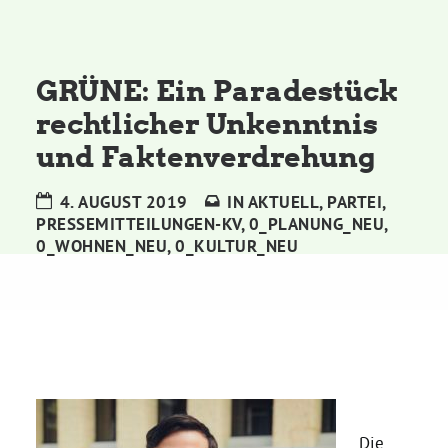
Kommissionen
Satzung
GRÜNE: Ein Paradestück
rechtlicher Unkenntnis
Grünes Zentrum
und Faktenverdrehung
Personen
4. AUGUST 2019
IN
AKTUELL
,
PARTEI
,
PRESSEMITTEILUNGEN-KV
,
0_PLANUNG_NEU
,
Sylvia Rietenberg, MdB
0_WOHNEN_NEU
,
0_KULTUR_NEU
Dorothea Deppermann, MdL
Josefine Paul, MdL
Robin Korte, MdL
Die