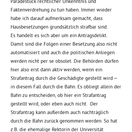
Paradestück rechtlicher Unkenntnis und
Faktenverdrehung zu tun haben. Immer wieder
Bezirksvertretungen
habe ich darauf aufmerksam gemacht, dass
Hausbesetzungen grundsätzlich strafbar sind.
Aktiv werden
Es handelt es sich aber um ein Antragsdelikt.
Damit sind die Folgen einer Besetzung also nicht
Termine
automatisiert und auch die politischen Anliegen
werden nicht per se obsolet. Die Behörden dürfen
hier also erst dann aktiv werden, wenn ein
Arbeitsgruppen
Strafantrag durch die Geschädigte gestellt wird –
in diesem Fall durch die Bahn. Es obliegt allein der
Mitglied werden
Bahn zu entscheiden, ob hier ein Strafantrag
gestellt wird, oder eben auch nicht.
Der
Kommunalpolitik
Strafantrag kann außerdem auch nachträglich
durch die Bahn zurück genommen werden. So hat
Engagement-Sprechstunde
z.B. die ehemalige Rektorin der Universität