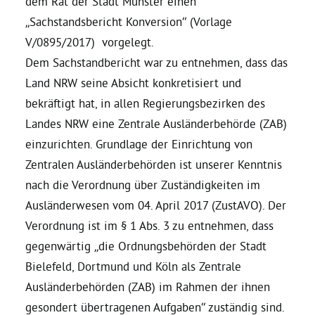
dem Rat der Stadt Münster einen
„Sachstandsbericht Konversion“ (Vorlage
Daniel Freund, MdEP
V/0895/2017) vorgelegt.
Dem Sachstandbericht war zu entnehmen, dass das
Delegierte
Land NRW seine Absicht konkretisiert und
bekräftigt hat, in allen Regierungsbezirken des
Landes NRW eine Zentrale Ausländerbehörde (ZAB)
Grüne im Rathaus
einzurichten. Grundlage der Einrichtung von
Zentralen Ausländerbehörden ist unserer Kenntnis
Ratsfraktion
nach die Verordnung über Zuständigkeiten im
Ausländerwesen vom 04. April 2017 (ZustAVO). Der
Ratsmitglieder 2025 – 2030
Verordnung ist im § 1 Abs. 3 zu entnehmen, dass
gegenwärtig „die Ordnungsbehörden der Stadt
Ratsanträge
Bielefeld, Dortmund und Köln als Zentrale
Ausländerbehörden (ZAB) im Rahmen der ihnen
Fraktionsgeschäftsstelle
gesondert übertragenen Aufgaben“ zuständig sind.