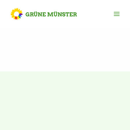
Partei
Kreisvorstand
Kreisgeschäftsstelle
Mitgliederversammlung
Ortsverbände