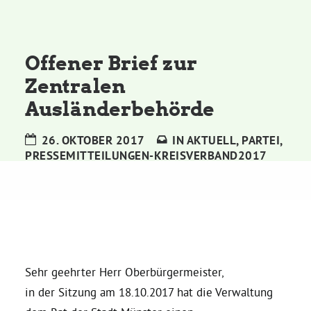
Kommissionen
Satzung
Offener Brief zur
Zentralen
Grünes Zentrum
Ausländerbehörde
Personen
26. OKTOBER 2017
IN
AKTUELL
,
PARTEI
,
PRESSEMITTEILUNGEN-KREISVERBAND2017
Sylvia Rietenberg, MdB
Dorothea Deppermann, MdL
Josefine Paul, MdL
Sehr geehrter Herr Oberbürgermeister,
in der Sitzung am 18.10.2017 hat die Verwaltung
Robin Korte, MdL