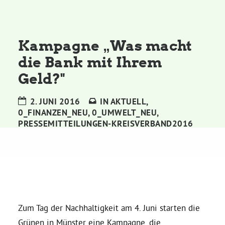
Kommissionen
Satzung
Kampagne „Was macht
die Bank mit Ihrem
Grünes Zentrum
Geld?"
Personen
2. JUNI 2016
IN
AKTUELL
,
0_FINANZEN_NEU
,
0_UMWELT_NEU
,
Sylvia Rietenberg, MdB
PRESSEMITTEILUNGEN-KREISVERBAND2016
Dorothea Deppermann, MdL
Josefine Paul, MdL
Zum Tag der Nachhaltigkeit am 4. Juni starten die
Robin Korte, MdL
Grünen in Münster eine Kampagne, die