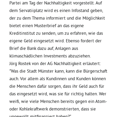
Partei am Tag der Nachhaltigkeit vorgestellt. Auf
dem Servatiiplatz wird es einen Infostand geben,
Bezirksvertretungen
der zu dem Thema informiert und die Möglichkeit
bietet einen Musterbrief an das eigene
Aktiv werden
Kreditinstitut zu senden, um zu erfahren, wie das
eigene Geld eingesetzt wird. Ebenso fordert der
Termine
Brief die Bank dazu auf, Anlagen aus
klimaschädlichen Investments abzuziehen.
Arbeitsgruppen
Jörg Rostek von der AG Nachhaltigkeit erläutert:
“Was die Stadt Münster kann, kann die Bürgerschaft
auch. Vor allem als Kundinnen und Kunden können
Mitglied werden
die Menschen dafür sorgen, dass ihr Geld auch für
das eingesetzt wird, was sie für richtig halten. Wer
Kommunalpolitik
weiß, wie viele Menschen bereits gegen ein Atom-
oder Kohlekraftwerk demonstrierten, dass sie
Engagement-Sprechstunde
ungewollt mitfinanziert haben?”