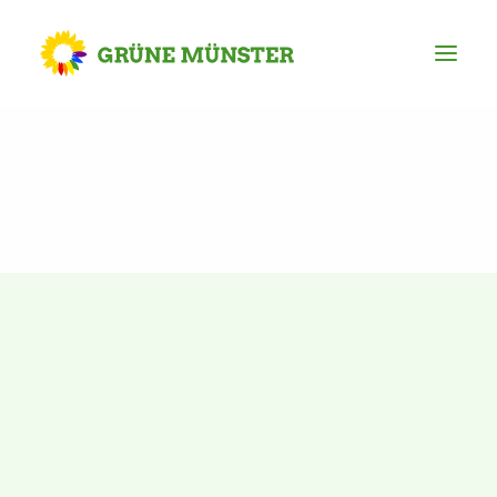
Partei
Kreisvorstand
Kreisgeschäftsstelle
Mitgliederversammlung
Ortsverbände