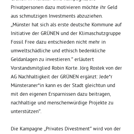
Privatpersonen dazu motivieren möchte ihr Geld
Daniel Freund, MdEP
aus schmutzigen Investments abzuziehen.
„Münster hat sich als erste deutsche Kommune auf
Initiative der GRÜNEN und der Klimaschutzgruppe
Delegierte
Fossil Free dazu entschieden nicht mehr in
umweltschädliche und ethisch bedenkliche
Grüne im Rathaus
Geldanlagen zu investieren.“ erläutert
Vorstandsmitglied Robin Korte. Jörg Rostek von der
Ratsfraktion
AG Nachhaltigkeit der GRÜNEN ergänzt: Jede*r
Münsteraner*in kann es der Stadt gleichtun und
Ratsmitglieder 2025 – 2030
mit den eigenen Ersparnissen dazu beitragen,
nachhaltige und menschenwürdige Projekte zu
Ratsanträge
unterstützen“.
Die Kampagne „Privates Divestment“ wird von der
Fraktionsgeschäftsstelle