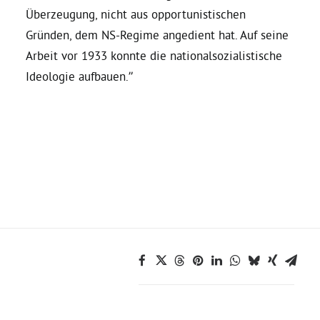
Überzeugung, nicht aus opportunistischen
Gründen, dem NS-Regime angedient hat. Auf seine
Grüne Jugend
Arbeit vor 1933 konnte die nationalsozialistische
Ideologie aufbauen.”
CampusGrün
Aktuelles
Termine
Kontakt