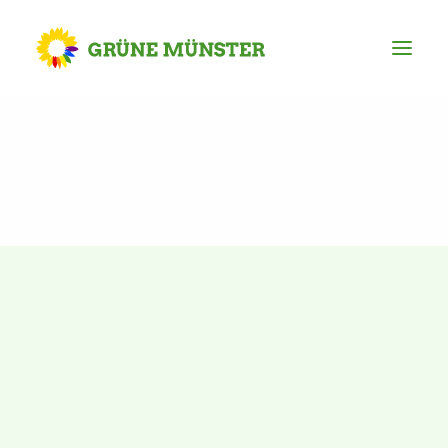
Partei
Kreisvorstand
Kreisgeschäftsstelle
Mitgliederversammlung
Ortsverbände