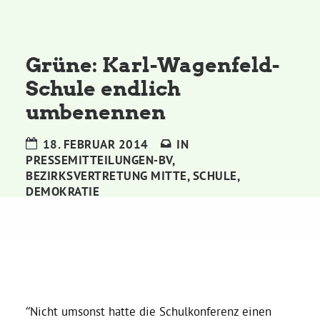
Kommissionen
Satzung
Grüne: Karl-Wagenfeld-
Schule endlich
Grünes Zentrum
umbenennen
Personen
18. FEBRUAR 2014
IN
PRESSEMITTEILUNGEN-BV
,
Sylvia Rietenberg, MdB
BEZIRKSVERTRETUNG MITTE
,
SCHULE
,
DEMOKRATIE
Dorothea Deppermann, MdL
Josefine Paul, MdL
Robin Korte, MdL
“Nicht umsonst hatte die Schulkonferenz einen