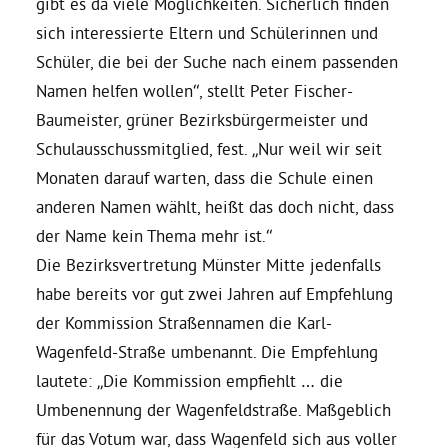
gibt es da viele Möglichkeiten. Sicherlich finden
sich interessierte Eltern und Schülerinnen und
Bezirksvertretungen
Schüler, die bei der Suche nach einem passenden
Namen helfen wollen“, stellt Peter Fischer-
Aktiv werden
Baumeister, grüner Bezirksbürgermeister und
Schulausschussmitglied, fest. „Nur weil wir seit
Termine
Monaten darauf warten, dass die Schule einen
anderen Namen wählt, heißt das doch nicht, dass
der Name kein Thema mehr ist.“
Arbeitsgruppen
Die Bezirksvertretung Münster Mitte jedenfalls
habe bereits vor gut zwei Jahren auf Empfehlung
Mitglied werden
der Kommission Straßennamen die Karl-
Wagenfeld-Straße umbenannt. Die Empfehlung
Kommunalpolitik
lautete: „Die Kommission empfiehlt … die
Umbenennung der Wagenfeldstraße. Maßgeblich
Engagement-Sprechstunde
für das Votum war, dass Wagenfeld sich aus voller