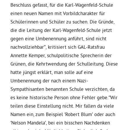
Beschluss gefasst, für die Karl-Wagenfeld-Schule
einen neuen Namen mit Vorbildcharakter für
Daniel Freund, MdEP
Schülerinnen und Schüler zu suchen. Die Gründe,
die die Leitung der Karl-Wagenfeld-Schule jetzt
Delegierte
gegen eine Umbenennung anführt, sind nicht
nachvollziehbar”, kritisiert sich GAL-Ratsfrau
Grüne im Rathaus
Annette Kemper, schulpolitische Sprecherin der
Grünen, die Kehrtwendung der Schulleitung. Diese
Ratsfraktion
hatte jüngst erklärt, man solle auf eine
Umbenennung der nach einem Nazi-
Ratsmitglieder 2025 – 2030
Sympathisanten benannten Schule verzichten, da
es keine historische Person ohne Fehler gebe.
“Wir
teilen diese Einstellung nicht. Mir fallen da viele
Ratsanträge
Namen ein, zum Beispiel ‘Robert Blum’ oder auch
‘Nelson Mandela’, bei ein bisschen Nachdenken
Fraktionsgeschäftsstelle