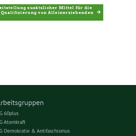
tstellung zusätzlicher Mittel für die 
Qualifizierung von Alleinerziehenden
rbeitsgruppen
G 60plus
G Atomkraft
G Demokratie & Antifaschismus