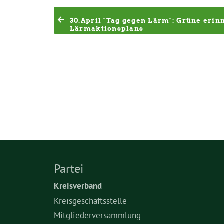
30.April "Tag gegen Lärm": Grüne eri
Lärmaktionsplans
Partei
Kreisverband
Kreisgeschäftsstelle
Mitgliederversammlung