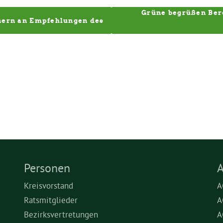
Grüne begrüßen Berei
nnern an Empfehlungen des 
Personen
A
Kreisvorstand
A
Ratsmitglieder
A
Bezirksvertretungen
A