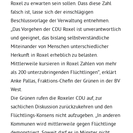
Roxel zu erwarten sein sollen. Dass diese Zahl
falsch ist, lasse sich der einschlägigen
Bezirksvertretungen
Beschlussvorlage der Verwaltung entnehmen.
„Das Vorgehen der CDU Roxel ist unverantwortlich
Aktiv werden
und geeignet, das bislang selbstverständliche
Mitein­ander von Menschen unterschiedlicher
Termine
Herkunft in Roxel erheblich zu belasten.
Mittlerweile kursieren in Roxel Zahlen von mehr
Arbeitsgruppen
als 200 unterzubringenden Flüchtlingen“, erklärt
Anke Pallas, Fraktions-Chefin der Grünen in der BV
West.
Mitglied werden
Die Grünen rufen die Roxeler CDU auf, zur
sachlichen Diskussion zurückzukehren und den
Kommunalpolitik
Flüchtlings-Konsens nicht aufzugeben. „In anderen
Kommunen wird mittlerweile gegen Flüchtlinge
Engagement-Sprechstunde
demonstriert. Soweit darf es in Münster nicht