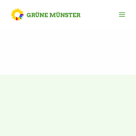
Partei
Kreisvorstand
Kreisgeschäftsstelle
Mitgliederversammlung
Ortsverbände