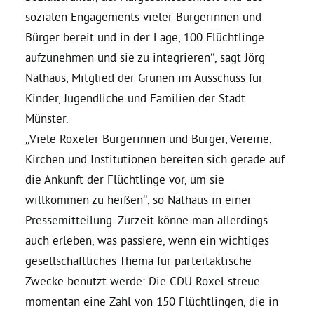
sozialen Engagements vieler Bürgerinnen und
Daniel Freund, MdEP
Bürger bereit und in der Lage, 100 Flüchtlinge
aufzunehmen und sie zu integrieren“, sagt Jörg
Nathaus, Mitglied der Grünen im Ausschuss für
Delegierte
Kinder, Jugendliche und Familien der Stadt
Münster.
Grüne im Rathaus
„Viele Roxeler Bürgerinnen und Bürger, Vereine,
Kirchen und Institutionen bereiten sich gerade auf
Ratsfraktion
die Ankunft der Flüchtlinge vor, um sie
willkommen zu heißen“, so Nathaus in einer
Ratsmitglieder 2025 – 2030
Pressemitteilung. Zurzeit könne man allerdings
auch erleben, was passiere, wenn ein wichtiges
Ratsanträge
gesellschaftliches Thema für parteitaktische
Zwecke benutzt werde: Die CDU Roxel streue
momentan eine Zahl von 150 Flüchtlingen, die in
Fraktionsgeschäftsstelle