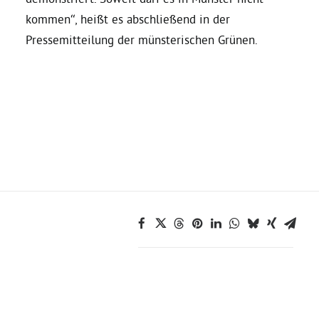
kommen“, heißt es abschließend in der
Grüne Jugend
Pressemitteilung der münsterischen Grünen.
CampusGrün
Aktuelles
Termine
Kontakt