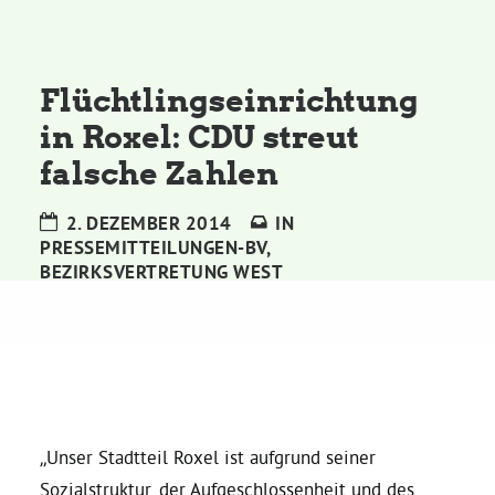
Kommissionen
Satzung
Flüchtlingseinrichtung
in Roxel: CDU streut
Grünes Zentrum
falsche Zahlen
Personen
2. DEZEMBER 2014
IN
PRESSEMITTEILUNGEN-BV
,
Sylvia Rietenberg, MdB
BEZIRKSVERTRETUNG WEST
Dorothea Deppermann, MdL
Josefine Paul, MdL
„Unser Stadtteil Roxel ist aufgrund seiner
Robin Korte, MdL
Sozialstruktur, der Aufgeschlossenheit und des