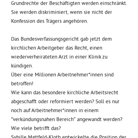
Grundrechte der Beschäftigten werden einschränkt.
Sie werden diskriminiert, wenn sie nicht der
Bezirksvertretungen
Konfession des Trägers angehören.
Aktiv werden
Das Bundesverfassungsgericht gab jetzt dem
kirchlichen Arbeitgeber das Recht, einen
Termine
wiederverheirateten Arzt in einer Klinik zu
kündigen.
Arbeitsgruppen
Über eine Millionen Arbeitnehmer*innen sind
betroffen!
Wie kann das besondere kirchliche Arbeitsrecht
Mitglied werden
abgeschafft oder reformiert werden? Soll es nur
noch auf Arbeitnehmer*innen in einem
Kommunalpolitik
“verkündungsnahen Bereich” angewandt werden?
Wie viele betrifft das?
Engagement-Sprechstunde
Sybille Mattfeld-Kloth entwickelte die Position der