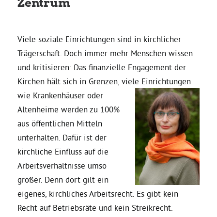
Zentrum
Daniel Freund, MdEP
Viele soziale Einrichtungen sind in kirchlicher
Trägerschaft. Doch immer mehr Menschen wissen
Delegierte
und kritisieren: Das finanzielle Engagement der
Kirchen hält sich in Grenzen, viele Einrichtungen
Grüne im Rathaus
wie Krankenhäuser oder
Altenheime werden zu 100%
Ratsfraktion
aus öffentlichen Mitteln
unterhalten. Dafür ist der
Ratsmitglieder 2025 – 2030
kirchliche Einfluss auf die
Arbeitsverhältnisse umso
Ratsanträge
größer. Denn dort gilt ein
eigenes, kirchliches Arbeitsrecht. Es gibt kein
Recht auf Betriebsräte und kein Streikrecht.
Fraktionsgeschäftsstelle