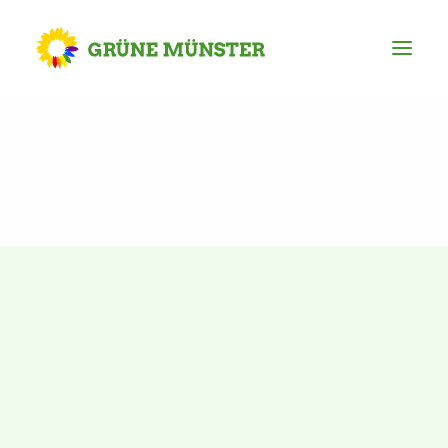
Partei
Kreisvorstand
Kreisgeschäftsstelle
Mitgliederversammlung
Ortsverbände