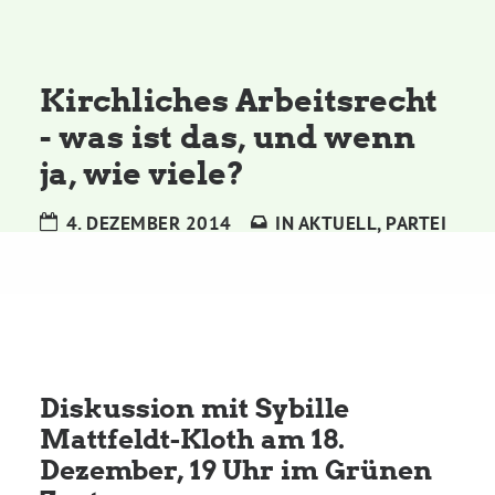
Kommissionen
Satzung
Kirchliches Arbeitsrecht
- was ist das, und wenn
Grünes Zentrum
ja, wie viele?
Personen
4. DEZEMBER 2014
IN
AKTUELL
,
PARTEI
Sylvia Rietenberg, MdB
Dorothea Deppermann, MdL
Diskussion mit Sybille
Josefine Paul, MdL
Mattfeldt-Kloth am 18.
Dezember, 19 Uhr im Grünen
Robin Korte, MdL