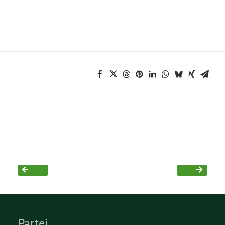
Grüne Jugend
CampusGrün
Aktuelles
Termine
Kontakt
Partei