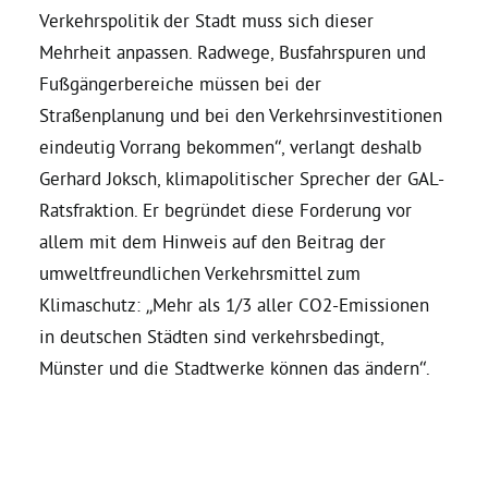
Verkehrspolitik der Stadt muss sich dieser
Mehrheit anpassen. Radwege, Busfahrspuren und
Bezirksvertretungen
Fußgängerbereiche müssen bei der
Straßenplanung und bei den Verkehrsinvestitionen
Aktiv werden
eindeutig Vorrang bekommen“, verlangt deshalb
Gerhard Joksch, klimapolitischer Sprecher der GAL-
Termine
Ratsfraktion. Er begründet diese Forderung vor
allem mit dem Hinweis auf den Beitrag der
Arbeitsgruppen
umweltfreundlichen Verkehrsmittel zum
Klimaschutz: „Mehr als 1/3 aller CO2-Emissionen
Mitglied werden
in deutschen Städten sind verkehrsbedingt,
Münster und die Stadtwerke können das ändern“.
Kommunalpolitik
Engagement-Sprechstunde