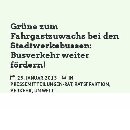
Kommissionen
Satzung
Grüne zum
Fahrgastzuwachs bei den
Grünes Zentrum
Stadtwerkebussen:
Busverkehr weiter
Personen
fördern!
Sylvia Rietenberg, MdB
25. JANUAR 2013
IN
PRESSEMITTEILUNGEN-RAT
,
RATSFRAKTION
,
Dorothea Deppermann, MdL
VERKEHR
,
UMWELT
Josefine Paul, MdL
Robin Korte, MdL