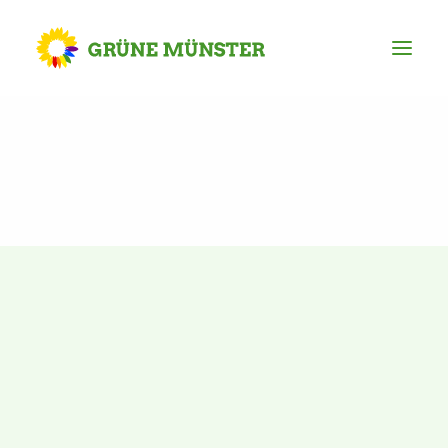
Partei
Kreisvorstand
Kreisgeschäftsstelle
Mitgliederversammlung
Ortsverbände