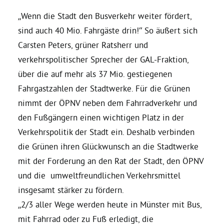
„Wenn die Stadt den Busverkehr weiter fördert,
Daniel Freund, MdEP
sind auch 40 Mio. Fahrgäste drin!“ So äußert sich
Carsten Peters, grüner Ratsherr und
Delegierte
verkehrspolitischer Sprecher der GAL-Fraktion,
über die auf mehr als 37 Mio. gestiegenen
Fahrgastzahlen der Stadtwerke. Für die Grünen
Grüne im Rathaus
nimmt der ÖPNV neben dem Fahrradverkehr und
den Fußgängern einen wichtigen Platz in der
Ratsfraktion
Verkehrspolitik der Stadt ein. Deshalb verbinden
die Grünen ihren Glückwunsch an die Stadtwerke
Ratsmitglieder 2025 – 2030
mit der Forderung an den Rat der Stadt, den ÖPNV
und die umweltfreundlichen Verkehrsmittel
Ratsanträge
insgesamt stärker zu fördern.
„2/3 aller Wege werden heute in Münster mit Bus,
Fraktionsgeschäftsstelle
mit Fahrrad oder zu Fuß erledigt, die