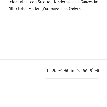
leider nicht den Stadtteil Kinderhaus als Ganzes im
Blick habe. Möller: „Das muss sich ändern.“
Bezirksvertretungen
Aktiv werden
Termine
Arbeitsgruppen
Mitglied werden
Kommunalpolitik
Engagement-Sprechstunde