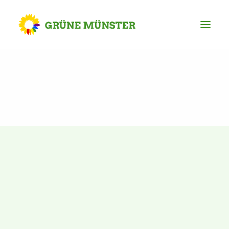
Partei
Kreisvorstand
Kreisgeschäftsstelle
Mitgliederversammlung
Ortsverbände