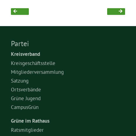
Grüne Jugend
CampusGrün
Partei
Kreisverband
Kreisgeschäftsstelle
Aktuelles
Mitgliederversammlung
Satzung
Termine
Ortsverbände
Grüne Jugend
CampusGrün
Kontakt
Grüne im Rathaus
Ratsmitglieder