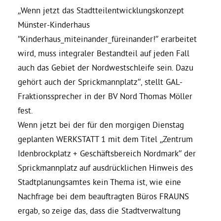
„Wenn jetzt das Stadtteilentwicklungskonzept
Münster-Kinderhaus
Daniel Freund, MdEP
“Kinderhaus_miteinander_füreinander!” erarbeitet
wird, muss integraler Bestandteil auf jeden Fall
Delegierte
auch das Gebiet der Nordwestschleife sein. Dazu
gehört auch der Sprickmannplatz“, stellt GAL-
Grüne im Rathaus
Fraktionssprecher in der BV Nord Thomas Möller
fest.
Ratsfraktion
Wenn jetzt bei der für den morgigen Dienstag
geplanten WERKSTATT 1 mit dem Titel „Zentrum
Ratsmitglieder 2025 – 2030
Idenbrockplatz + Geschäftsbereich Nordmark“ der
Sprickmannplatz auf ausdrücklichen Hinweis des
Stadtplanungsamtes kein Thema ist, wie eine
Ratsanträge
Nachfrage bei dem beauftragten Büros FRAUNS
ergab, so zeige das, dass die Stadtverwaltung
Fraktionsgeschäftsstelle