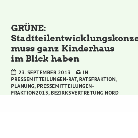
Kommissionen
Satzung
GRÜNE:
Stadtteilentwicklungskonz
Grünes Zentrum
muss ganz Kinderhaus
im Blick haben
Personen
23. SEPTEMBER 2013
IN
Sylvia Rietenberg, MdB
PRESSEMITTEILUNGEN-RAT
,
RATSFRAKTION
,
PLANUNG
,
PRESSEMITTEILUNGEN-
FRAKTION2013
,
BEZIRKSVERTRETUNG NORD
Dorothea Deppermann, MdL
Josefine Paul, MdL
Robin Korte, MdL