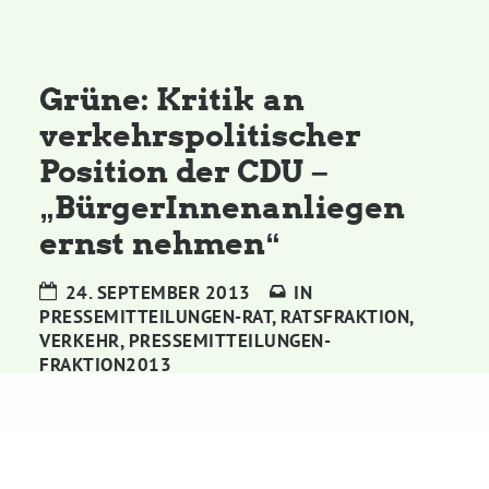
Kommissionen
Satzung
Grüne: Kritik an
verkehrspolitischer
Grünes Zentrum
Position der CDU –
„BürgerInnenanliegen
Personen
ernst nehmen“
Sylvia Rietenberg, MdB
24. SEPTEMBER 2013
IN
PRESSEMITTEILUNGEN-RAT
,
RATSFRAKTION
,
Dorothea Deppermann, MdL
VERKEHR
,
PRESSEMITTEILUNGEN-
FRAKTION2013
Josefine Paul, MdL
Robin Korte, MdL