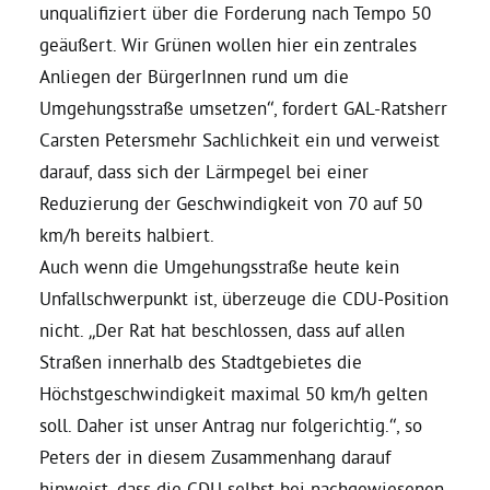
unqualifiziert über die Forderung nach Tempo 50
geäußert. Wir Grünen wollen hier ein zentrales
Bezirksvertretungen
Anliegen der BürgerInnen rund um die
Umgehungsstraße umsetzen“, fordert GAL-Ratsherr
Aktiv werden
Carsten Petersmehr Sachlichkeit ein und verweist
darauf, dass sich der Lärmpegel bei einer
Termine
Reduzierung der Geschwindigkeit von 70 auf 50
km/h bereits halbiert.
Arbeitsgruppen
Auch wenn die Umgehungsstraße heute kein
Unfallschwerpunkt ist, überzeuge die CDU-Position
nicht. „Der Rat hat beschlossen, dass auf allen
Mitglied werden
Straßen innerhalb des Stadtgebietes die
Höchstgeschwindigkeit maximal 50 km/h gelten
Kommunalpolitik
soll. Daher ist unser Antrag nur folgerichtig.“, so
Peters der in diesem Zusammenhang darauf
Engagement-Sprechstunde
hinweist, dass die CDU selbst bei nachgewiesenen