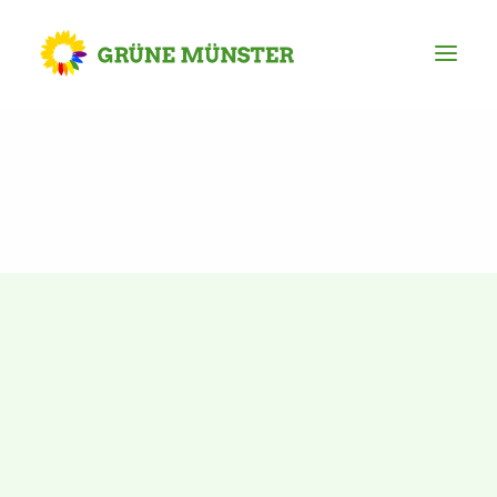
Partei
Kreisvorstand
Kreisgeschäftsstelle
Mitgliederversammlung
Ortsverbände