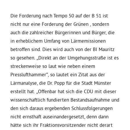
Daniel Freund, MdEP
Die Forderung nach Tempo 50 auf der B 51 ist
nicht nur eine Forderung der Grünen , sondern
auch die zahlreicher Bürgerinnen und Bürger, die
Delegierte
in erheblichem Umfang von Lärmemissionen
betroffen sind. Dies wird auch von der BI Mauritz
Grüne im Rathaus
so gesehen. „Direkt an der Umgehungsstraße ist es
streckenweise so laut wie neben einem
Ratsfraktion
Presslufthammer“, so lautet ein Zitat aus der
Lärmanalyse, die Dr. Popp für die Stadt Münster
Ratsmitglieder 2025 – 2030
erstellt hat.
„Offenbar hat sich die CDU mit dieser
wissenschaftlich fundierten Bestandsaufnahme und
Ratsanträge
den sich daraus ergebenden Schlussfolgerungen
nicht ernsthaft auseinandergesetzt, denn dann
hätte sich ihr Fraktionsvorsitzender nicht derart
Fraktionsgeschäftsstelle