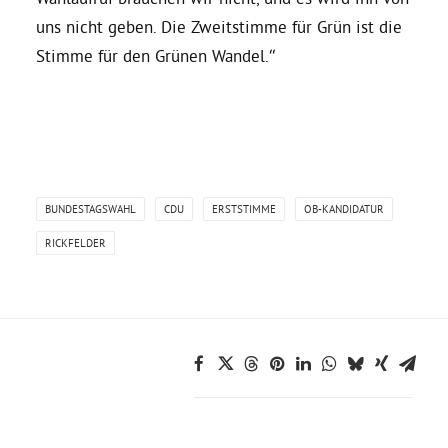
uns nicht geben. Die Zweitstimme für Grün ist die
Grüne Jugend
Stimme für den Grünen Wandel.“
CampusGrün
Aktuelles
BUNDESTAGSWAHL
CDU
ERSTSTIMME
OB-KANDIDATUR
RICKFELDER
Termine
Kontakt