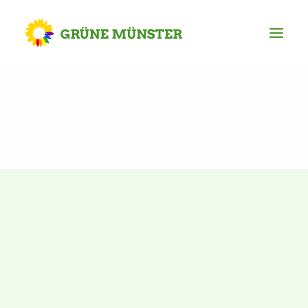
Partei
Kreisvorstand
Kreisgeschäftsstelle
Mitgliederversammlung
Ortsverbände