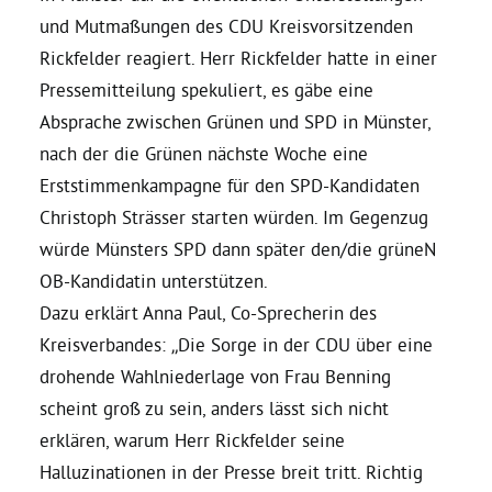
und Mutmaßungen des CDU Kreisvorsitzenden
Daniel Freund, MdEP
Rickfelder reagiert. Herr Rickfelder hatte in einer
Pressemitteilung spekuliert, es gäbe eine
Absprache zwischen Grünen und SPD in Münster,
Delegierte
nach der die Grünen nächste Woche eine
Erststimmenkampagne für den SPD-Kandidaten
Grüne im Rathaus
Christoph Strässer starten würden. Im Gegenzug
würde Münsters SPD dann später den/die grüneN
Ratsfraktion
OB-Kandidatin unterstützen.
Dazu erklärt Anna Paul, Co-Sprecherin des
Ratsmitglieder 2025 – 2030
Kreisverbandes: „Die Sorge in der CDU über eine
drohende Wahlniederlage von Frau Benning
Ratsanträge
scheint groß zu sein, anders lässt sich nicht
erklären, warum Herr Rickfelder seine
Halluzinationen in der Presse breit tritt. Richtig
Fraktionsgeschäftsstelle