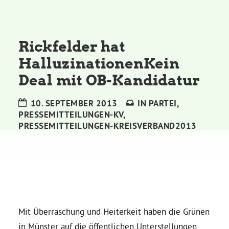
Kommissionen
Satzung
Rickfelder hat
HalluzinationenKein
Grünes Zentrum
Deal mit OB-Kandidatur
Personen
10. SEPTEMBER 2013
IN
PARTEI
,
PRESSEMITTEILUNGEN-KV
,
Sylvia Rietenberg, MdB
PRESSEMITTEILUNGEN-KREISVERBAND2013
Dorothea Deppermann, MdL
Josefine Paul, MdL
Mit Überraschung und Heiterkeit haben die Grünen
Robin Korte, MdL
in Münster auf die öffentlichen Unterstellungen