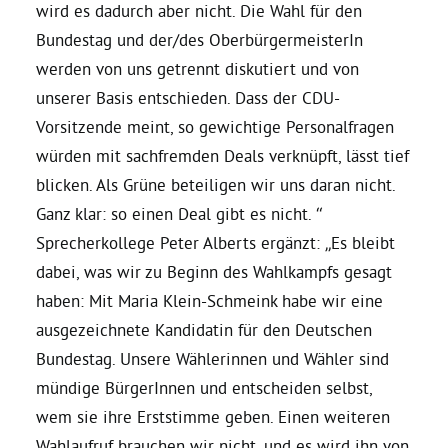
wird es dadurch aber nicht. Die Wahl für den
Bundestag und der/des OberbürgermeisterIn
Bezirksvertretungen
werden von uns getrennt diskutiert und von
unserer Basis entschieden. Dass der CDU-
Aktiv werden
Vorsitzende meint, so gewichtige Personalfragen
würden mit sachfremden Deals verknüpft, lässt tief
Termine
blicken. Als Grüne beteiligen wir uns daran nicht.
Ganz klar: so einen Deal gibt es nicht. “
Arbeitsgruppen
Sprecherkollege Peter Alberts ergänzt: „Es bleibt
dabei, was wir zu Beginn des Wahlkampfs gesagt
haben: Mit Maria Klein-Schmeink habe wir eine
Mitglied werden
ausgezeichnete Kandidatin für den Deutschen
Bundestag. Unsere Wählerinnen und Wähler sind
Kommunalpolitik
mündige BürgerInnen und entscheiden selbst,
wem sie ihre Erststimme geben. Einen weiteren
Engagement-Sprechstunde
Wahlaufruf brauchen wir nicht, und es wird ihn von