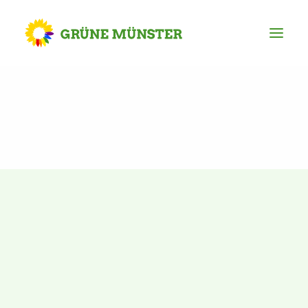
Partei
Kreisvorstand
Kreisgeschäftsstelle
Mitgliederversammlung
Ortsverbände