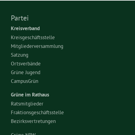
Grüne Jugend
Partei
Kreisverband
CampusGrün
Kreisgeschäftsstelle
Mitgliederversammlung
Satzung
Ortsverbände
Aktuelles
Grüne Jugend
CampusGrün
Termine
Grüne im Rathaus
Ratsmitglieder
Fraktionsgeschäftsstelle
Kontakt
Bezirksvertretungen
Grüne NRW