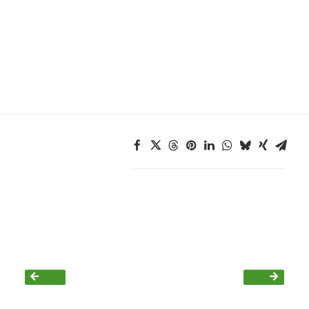
Bezirksvertretungen
Aktiv werden
Termine
Arbeitsgruppen
Mitglied werden
Kommunalpolitik
Engagement-Sprechstunde