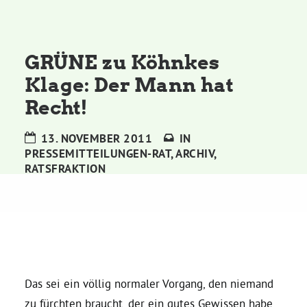
Kommissionen
Satzung
GRÜNE zu Köhnkes
Klage: Der Mann hat
Grünes Zentrum
Recht!
Personen
13. NOVEMBER 2011
IN
PRESSEMITTEILUNGEN-RAT
,
ARCHIV
,
Sylvia Rietenberg, MdB
RATSFRAKTION
Dorothea Deppermann, MdL
Josefine Paul, MdL
Das sei ein völlig normaler Vorgang, den niemand
Robin Korte, MdL
zu fürchten braucht, der ein gutes Gewissen habe.