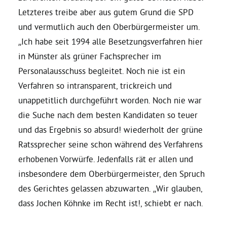
Letzteres treibe aber aus gutem Grund die SPD
Daniel Freund, MdEP
und vermutlich auch den Oberbürgermeister um.
„Ich habe seit 1994 alle Besetzungsverfahren hier
in Münster als grüner Fachsprecher im
Delegierte
Personalausschuss begleitet. Noch nie ist ein
Verfahren so intransparent, trickreich und
Grüne im Rathaus
unappetitlich durchgeführt worden. Noch nie war
die Suche nach dem besten Kandidaten so teuer
Ratsfraktion
und das Ergebnis so absurd! wiederholt der grüne
Ratssprecher seine schon während des Verfahrens
Ratsmitglieder 2025 – 2030
erhobenen Vorwürfe. Jedenfalls rät er allen und
insbesondere dem Oberbürgermeister, den Spruch
Ratsanträge
des Gerichtes gelassen abzuwarten. „Wir glauben,
dass Jochen Köhnke im Recht ist!, schiebt er nach.
Fraktionsgeschäftsstelle