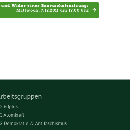
r und Wider einer Baumschutzsatzung: 
Mittwoch, 7.12.2011 um 17.00 Uhr
rbeitsgruppen
G 60plus
G Atomkraft
G Demokratie & Antifaschismus