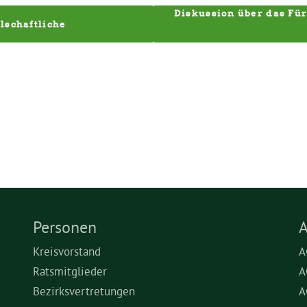
Diskussion über das Fü
schaftliche 
Personen
A
Kreisvorstand
A
Ratsmitglieder
A
Bezirksvertretungen
A