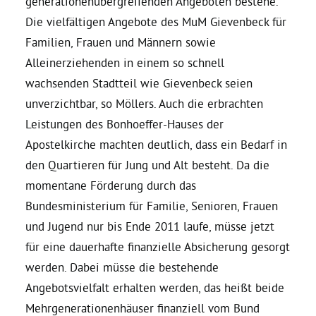
generationenübergreifenden Angeboten bestehe.
Die vielfältigen Angebote des MuM Gievenbeck für
Daniel Freund, MdEP
Familien, Frauen und Männern sowie
Alleinerziehenden in einem so schnell
Delegierte
wachsenden Stadtteil wie Gievenbeck seien
unverzichtbar, so Möllers. Auch die erbrachten
Leistungen des Bonhoeffer-Hauses der
Grüne im Rathaus
Apostelkirche machten deutlich, dass ein Bedarf in
den Quartieren für Jung und Alt besteht. Da die
Ratsfraktion
momentane Förderung durch das
Bundesministerium für Familie, Senioren, Frauen
Ratsmitglieder 2025 – 2030
und Jugend nur bis Ende 2011 laufe, müsse jetzt
für eine dauerhafte finanzielle Absicherung gesorgt
Ratsanträge
werden. Dabei müsse die bestehende
Angebotsvielfalt erhalten werden, das heißt beide
Fraktionsgeschäftsstelle
Mehrgenerationenhäuser finanziell vom Bund