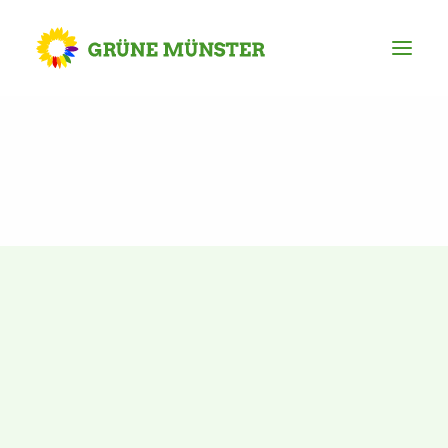
Partei
Kreisvorstand
Kreisgeschäftsstelle
Mitgliederversammlung
Ortsverbände