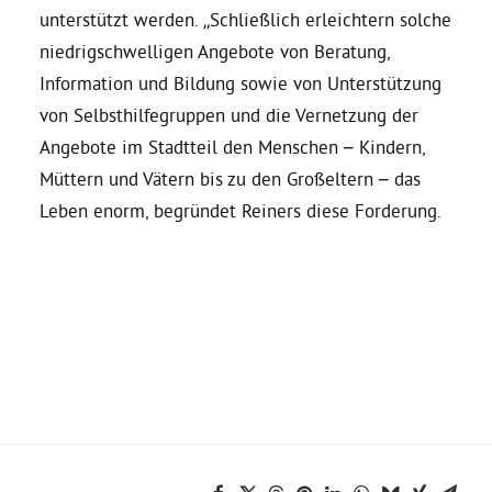
unterstützt werden. „Schließlich erleichtern solche
niedrigschwelligen Angebote von Beratung,
Bezirksvertretungen
Information und Bildung sowie von Unterstützung
von Selbsthilfegruppen und die Vernetzung der
Aktiv werden
Angebote im Stadtteil den Menschen – Kindern,
Müttern und Vätern bis zu den Großeltern – das
Termine
Leben enorm, begründet Reiners diese Forderung.
Arbeitsgruppen
Mitglied werden
Kommunalpolitik
Engagement-Sprechstunde