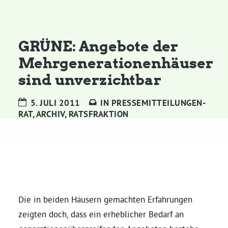
Kommissionen
Satzung
GRÜNE: Angebote der
Mehrgenerationenhäuser
Grünes Zentrum
sind unverzichtbar
Personen
5. JULI 2011
IN
PRESSEMITTEILUNGEN-
RAT
,
ARCHIV
,
RATSFRAKTION
Sylvia Rietenberg, MdB
Dorothea Deppermann, MdL
Josefine Paul, MdL
Die in beiden Häusern gemachten Erfahrungen
zeigten doch, dass ein erheblicher Bedarf an
Robin Korte, MdL