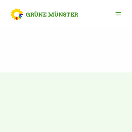
Partei
Kreisvorstand
Kreisgeschäftsstelle
Mitgliederversammlung
Ortsverbände