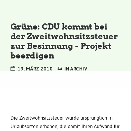
Kommissionen
Satzung
Grüne: CDU kommt bei
der Zweitwohnsitzsteuer
Grünes Zentrum
zur Besinnung - Projekt
beerdigen
Personen
19. MÄRZ 2010
IN
ARCHIV
Sylvia Rietenberg, MdB
Dorothea Deppermann, MdL
Josefine Paul, MdL
Die Zweitwohnsitzsteuer wurde ursprünglich in
Urlaubsorten erhoben, die damit ihren Aufwand für
Robin Korte, MdL