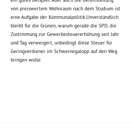
von preiswertem Wohnraum nach dem Studium ist
Bezirksvertretungen
eine Aufgabe der Kommunalpolitik.Unverständlich
bleibt für die Grünen, warum gerade die SPD, die
Aktiv werden
Zustimmung zur Gewerbesteuererhöhung seit Jahr
und Tag verweigert, unbedingt diese Steuer für
Geringverdiener im Schweinegalopp auf den Weg
Termine
bringen wolle.
Arbeitsgruppen
Mitglied werden
Kommunalpolitik
Engagement-Sprechstunde