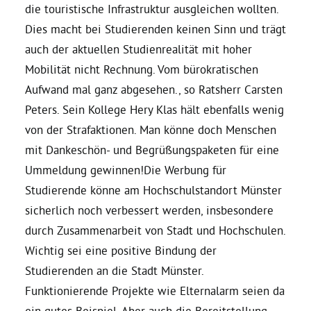
die touristische Infrastruktur ausgleichen wollten.
Dies macht bei Studierenden keinen Sinn und trägt
Daniel Freund, MdEP
auch der aktuellen Studienrealität mit hoher
Mobilität nicht Rechnung. Vom bürokratischen
Delegierte
Aufwand mal ganz abgesehen., so Ratsherr Carsten
Peters. Sein Kollege Hery Klas hält ebenfalls wenig
Grüne im Rathaus
von der Strafaktionen. Man könne doch Menschen
mit Dankeschön- und Begrüßungspaketen für eine
Ratsfraktion
Ummeldung gewinnen!Die Werbung für
Studierende könne am Hochschulstandort Münster
sicherlich noch verbessert werden, insbesondere
Ratsmitglieder 2025 – 2030
durch Zusammenarbeit von Stadt und Hochschulen.
Wichtig sei eine positive Bindung der
Ratsanträge
Studierenden an die Stadt Münster.
Funktionierende Projekte wie Elternalarm seien da
Fraktionsgeschäftsstelle
ein gutes Beispiel. Aber auch die Bereitstellung