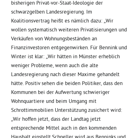
bisherigen Privat-vor-Staat-Ideologie der
schwarzgelben Landesregierung. Im
Daniel Freund, MdEP
Koalitionsvertrag heißt es nämlich dazu: „Wir
wollen systematisch weiteren Privatisierungen und
Delegierte
Verkäufen von Wohnungsbeständen an
Finanzinvestoren entgegenwirken. Für Bennink und
Grüne im Rathaus
Winter ist klar: „Wir hätten in Münster erheblich
weniger Probleme, wenn auch die alte
Ratsfraktion
Landesregierung nach dieser Maxime gehandelt
hätte. Positiv sehen die beiden Politiker, dass den
Kommunen bei der Aufwertung schwieriger
Ratsmitglieder 2025 – 2030
Wohnquartiere und beim Umgang mit
Schrottimmobilien Unterstützung zusichert wird:
Ratsanträge
„Wir hoffen jetzt, dass der Landtag jetzt
entsprechende Mittel auch in den kommenden
Fraktionsgeschäftsstelle
Haushalt einstellt.Schneller wird aus Benninks und