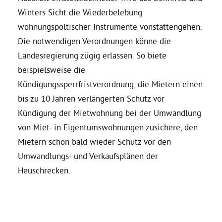
Winters Sicht die Wiederbelebung
Bezirksvertretungen
wohnungspoltischer Instrumente vonstattengehen.
Die notwendigen Verordnungen könne die
Landesregierung zügig erlassen. So biete
Aktiv werden
beispielsweise die
Kündigungssperrfristverordnung, die Mietern einen
Termine
bis zu 10 Jahren verlängerten Schutz vor
Kündigung der Mietwohnung bei der Umwandlung
Arbeitsgruppen
von Miet- in Eigentumswohnungen zusichere, den
Mietern schon bald wieder Schutz vor den
Mitglied werden
Umwandlungs- und Verkaufsplänen der
Heuschrecken.
Kommunalpolitik
Engagement-Sprechstunde