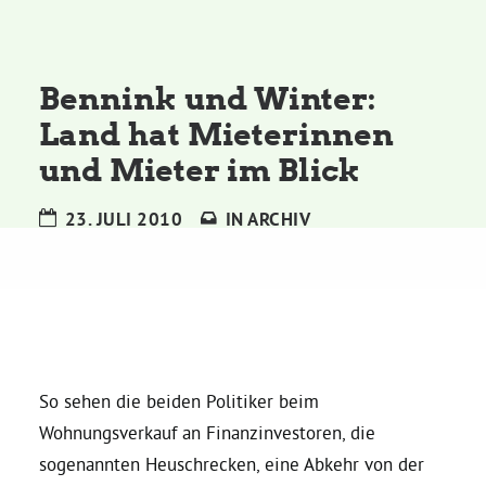
Kommissionen
Satzung
Bennink und Winter:
Land hat Mieterinnen
Grünes Zentrum
und Mieter im Blick
Personen
23. JULI 2010
IN
ARCHIV
Sylvia Rietenberg, MdB
Dorothea Deppermann, MdL
Josefine Paul, MdL
So sehen die beiden Politiker beim
Wohnungsverkauf an Finanzinvestoren, die
sogenannten Heuschrecken, eine Abkehr von der
Robin Korte, MdL