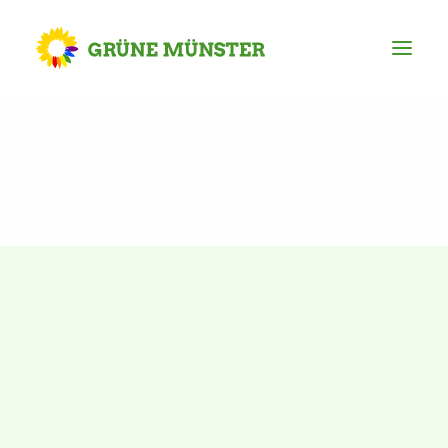
Partei
Kreisvorstand
Kreisgeschäftsstelle
Mitgliederversammlung
Ortsverbände