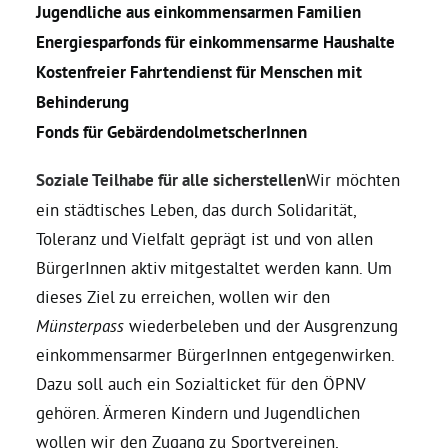
Jugendliche aus einkommensarmen Familien
Energiesparfonds für einkommensarme Haushalte
Daniel Freund, MdEP
Kostenfreier Fahrtendienst für Menschen mit
Behinderung
Delegierte
Fonds für GebärdendolmetscherInnen
Grüne im Rathaus
Soziale Teilhabe für alle sicherstellen
Wir möchten
ein städtisches Leben, das durch Solidarität,
Toleranz und Vielfalt geprägt ist und von allen
Ratsfraktion
BürgerInnen aktiv mitgestaltet werden kann. Um
dieses Ziel zu erreichen, wollen wir den
Ratsmitglieder 2025 – 2030
Münsterpass
wiederbeleben und der Ausgrenzung
einkommensarmer BürgerInnen entgegenwirken.
Ratsanträge
Dazu soll auch ein Sozialticket für den ÖPNV
gehören. Ärmeren Kindern und Jugendlichen
Fraktionsgeschäftsstelle
wollen wir den Zugang zu Sportvereinen,