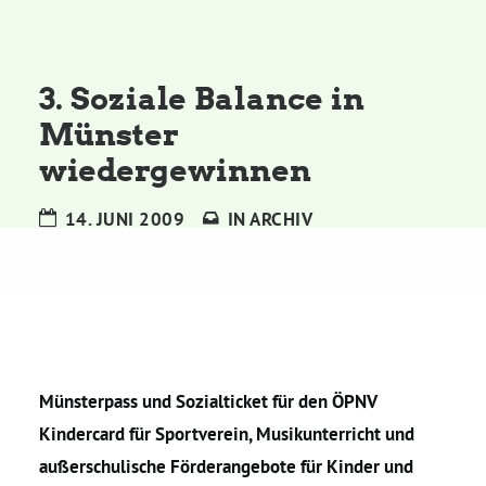
Kommissionen
Satzung
3. Soziale Balance in
Münster
Grünes Zentrum
wiedergewinnen
Personen
14. JUNI 2009
IN
ARCHIV
Sylvia Rietenberg, MdB
Dorothea Deppermann, MdL
Josefine Paul, MdL
Münsterpass und Sozialticket für den ÖPNV
Kindercard für Sportverein, Musikunterricht und
außerschulische Förderangebote für Kinder und
Robin Korte, MdL