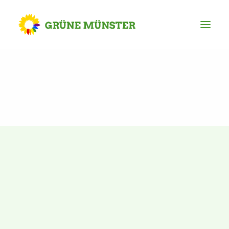
Partei
Kreisvorstand
Kreisgeschäftsstelle
Mitgliederversammlung
Ortsverbände