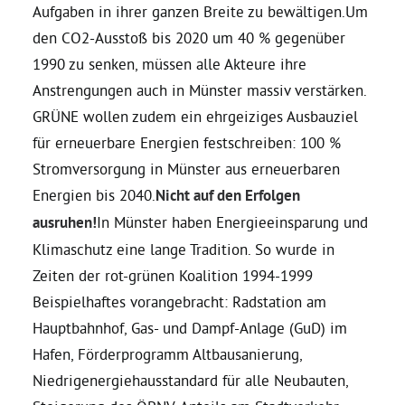
Aufgaben in ihrer ganzen Breite zu bewältigen.Um
den CO2-Ausstoß bis 2020 um 40 % gegenüber
Grüne Jugend
1990 zu senken, müssen alle Akteure ihre
Anstrengungen auch in Münster massiv verstärken.
CampusGrün
GRÜNE wollen zudem ein ehrgeiziges Ausbauziel
für erneuerbare Energien festschreiben: 100 %
Stromversorgung in Münster aus erneuerbaren
Aktuelles
Energien bis 2040.
Nicht auf den Erfolgen
ausruhen!
In Münster haben Energieeinsparung und
Klimaschutz eine lange Tradition. So wurde in
Termine
Zeiten der rot-grünen Koalition 1994-1999
Beispielhaftes vorangebracht: Radstation am
Hauptbahnhof, Gas- und Dampf-Anlage (GuD) im
Kontakt
Hafen, Förderprogramm Altbausanierung,
Niedrigenergiehausstandard für alle Neubauten,