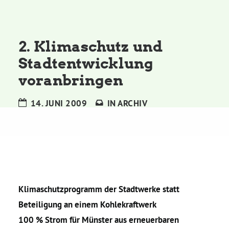
Kommissionen
Satzung
2. Klimaschutz und
Stadtentwicklung
Grünes Zentrum
voranbringen
Personen
14. JUNI 2009
IN
ARCHIV
Sylvia Rietenberg, MdB
Dorothea Deppermann, MdL
Josefine Paul, MdL
Klimaschutzprogramm der Stadtwerke statt
Beteiligung an einem Kohlekraftwerk
100 % Strom für Münster aus erneuerbaren
Robin Korte, MdL