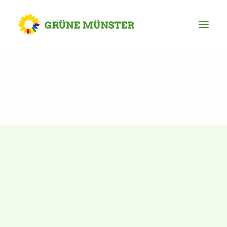
Partei
Kreisvorstand
Kreisgeschäftsstelle
Mitgliederversammlung
Ortsverbände