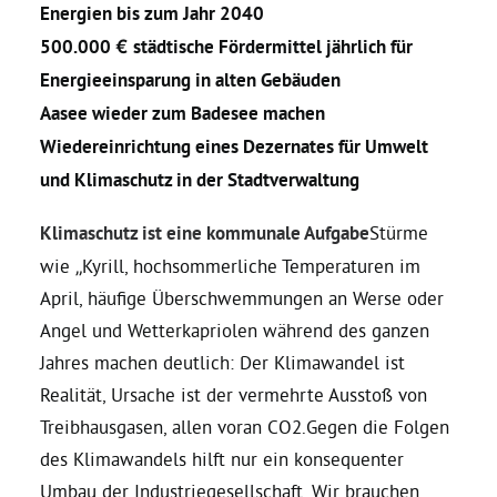
Energien bis zum Jahr 2040
500.000 € städtische Fördermittel jährlich für
Daniel Freund, MdEP
Energieeinsparung in alten Gebäuden
Aasee wieder zum Badesee machen
Delegierte
Wiedereinrichtung eines Dezernates für Umwelt
und Klimaschutz in der Stadtverwaltung
Grüne im Rathaus
Klimaschutz ist eine kommunale Aufgabe
Stürme
wie „Kyrill, hochsommerliche Temperaturen im
Ratsfraktion
April, häufige Überschwemmungen an Werse oder
Angel und Wetterkapriolen während des ganzen
Ratsmitglieder 2025 – 2030
Jahres machen deutlich: Der Klimawandel ist
Realität, Ursache ist der vermehrte Ausstoß von
Ratsanträge
Treibhausgasen, allen voran CO2.Gegen die Folgen
des Klimawandels hilft nur ein konsequenter
Fraktionsgeschäftsstelle
Umbau der Industriegesellschaft. Wir brauchen