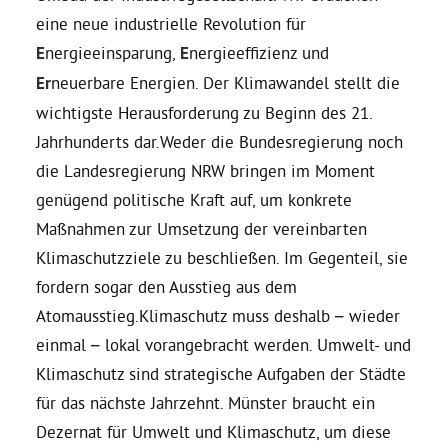
eine neue industrielle Revolution für
Bezirksvertretungen
E
nergieeinsparung,
E
nergieeffizienz und
Er
neuerbare Energien. Der Klimawandel stellt die
Aktiv werden
wichtigste Herausforderung zu Beginn des 21.
Jahrhunderts dar.Weder die Bundesregierung noch
die Landesregierung NRW bringen im Moment
Termine
genügend politische Kraft auf, um konkrete
Maßnahmen zur Umsetzung der vereinbarten
Arbeitsgruppen
Klimaschutzziele zu beschließen. Im Gegenteil, sie
fordern sogar den Ausstieg aus dem
Mitglied werden
Atomausstieg.Klimaschutz muss deshalb – wieder
einmal – lokal vorangebracht werden. Umwelt- und
Kommunalpolitik
Klimaschutz sind strategische Aufgaben der Städte
für das nächste Jahrzehnt. Münster braucht ein
Dezernat für Umwelt und Klimaschutz, um diese
Engagement-Sprechstunde