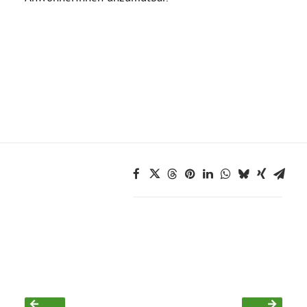
Bezirksvertretungen
Aktiv werden
Termine
Arbeitsgruppen
Mitglied werden
Kommunalpolitik
Engagement-Sprechstunde