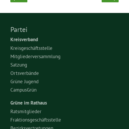
Grüne Jugend
Partei
CampusGrün
Kreisverband
Kreisgeschäftsstelle
Mitgliederversammlung
Aktuelles
Satzung
Ortsverbände
Grüne Jugend
Termine
CampusGrün
Grüne im Rathaus
Kontakt
Ratsmitglieder
Fraktionsgeschäftsstelle
Bezirksvertretungen