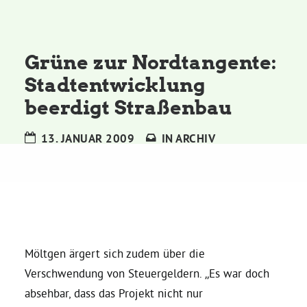
Kommissionen
Satzung
Grüne zur Nordtangente:
Stadtentwicklung
Grünes Zentrum
beerdigt Straßenbau
Personen
13. JANUAR 2009
IN
ARCHIV
Sylvia Rietenberg, MdB
Dorothea Deppermann, MdL
Josefine Paul, MdL
Möltgen ärgert sich zudem über die
Verschwendung von Steuergeldern. „Es war doch
absehbar, dass das Projekt nicht nur
Robin Korte, MdL