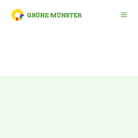
Partei
Kreisvorstand
Kreisgeschäftsstelle
Mitgliederversammlung
Ortsverbände