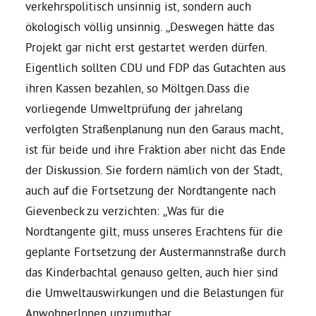
verkehrspolitisch unsinnig ist, sondern auch
ökologisch völlig unsinnig. „Deswegen hätte das
Daniel Freund, MdEP
Projekt gar nicht erst gestartet werden dürfen.
Eigentlich sollten CDU und FDP das Gutachten aus
Delegierte
ihren Kassen bezahlen, so Möltgen.Dass die
vorliegende Umweltprüfung der jahrelang
Grüne im Rathaus
verfolgten Straßenplanung nun den Garaus macht,
ist für beide und ihre Fraktion aber nicht das Ende
Ratsfraktion
der Diskussion. Sie fordern nämlich von der Stadt,
auch auf die Fortsetzung der Nordtangente nach
Gievenbeck zu verzichten: „Was für die
Ratsmitglieder 2025 – 2030
Nordtangente gilt, muss unseres Erachtens für die
geplante Fortsetzung der Austermannstraße durch
Ratsanträge
das Kinderbachtal genauso gelten, auch hier sind
die Umweltauswirkungen und die Belastungen für
Fraktionsgeschäftsstelle
AnwohnerInnen unzumutbar.