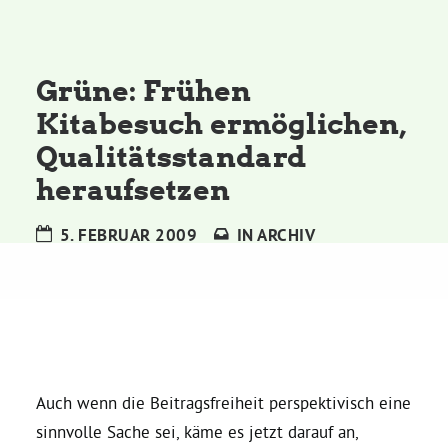
Kommissionen
Satzung
Grüne: Frühen
Kitabesuch ermöglichen,
Grünes Zentrum
Qualitätsstandard
heraufsetzen
Personen
5. FEBRUAR 2009
IN
ARCHIV
Sylvia Rietenberg, MdB
Dorothea Deppermann, MdL
Josefine Paul, MdL
Auch wenn die Beitragsfreiheit perspektivisch eine
sinnvolle Sache sei, käme es jetzt darauf an,
Robin Korte, MdL