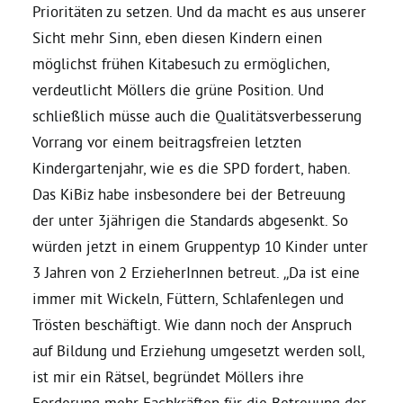
Prioritäten zu setzen. Und da macht es aus unserer
Sicht mehr Sinn, eben diesen Kindern einen
Daniel Freund, MdEP
möglichst frühen Kitabesuch zu ermöglichen,
verdeutlicht Möllers die grüne Position. Und
Delegierte
schließlich müsse auch die Qualitätsverbesserung
Vorrang vor einem beitragsfreien letzten
Grüne im Rathaus
Kindergartenjahr, wie es die SPD fordert, haben.
Das KiBiz habe insbesondere bei der Betreuung
Ratsfraktion
der unter 3jährigen die Standards abgesenkt. So
würden jetzt in einem Gruppentyp 10 Kinder unter
3 Jahren von 2 ErzieherInnen betreut. „Da ist eine
Ratsmitglieder 2025 – 2030
immer mit Wickeln, Füttern, Schlafenlegen und
Trösten beschäftigt. Wie dann noch der Anspruch
Ratsanträge
auf Bildung und Erziehung umgesetzt werden soll,
ist mir ein Rätsel, begründet Möllers ihre
Fraktionsgeschäftsstelle
Forderung mehr Fachkräften für die Betreuung der