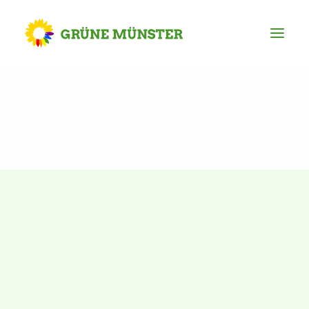
Partei
Kreisvorstand
Kreisgeschäftsstelle
Mitgliederversammlung
Ortsverbände