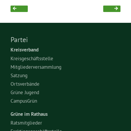
Grüne Jugend
CampusGrün
Partei
Kreisverband
Kreisgeschäftsstelle
Aktuelles
Mitgliederversammlung
Satzung
Ortsverbände
Termine
Grüne Jugend
CampusGrün
Kontakt
Grüne im Rathaus
Ratsmitglieder