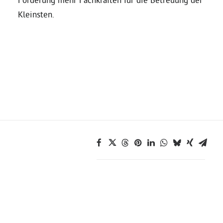
Kleinsten.
Bezirksvertretungen
Aktiv werden
Termine
Arbeitsgruppen
Mitglied werden
Kommunalpolitik
Engagement-Sprechstunde