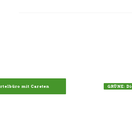
GRÜNE: Di
telbüro mit Carsten 