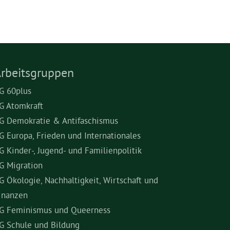
rbeitsgruppen
G 60plus
G Atomkraft
G Demokratie & Antifaschismus
G Europa, Frieden und Internationales
G Kinder-, Jugend- und Familienpolitik
G Migration
G Ökologie, Nachhaltigkeit, Wirtschaft und
inanzen
G Feminismus und Queerness
G Schule und Bildung