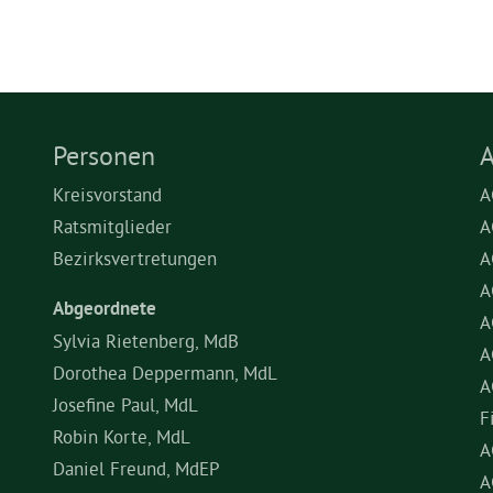
Personen
A
Kreisvorstand
A
Ratsmitglieder
A
Bezirksvertretungen
A
A
Abgeordnete
A
Sylvia Rietenberg, MdB
A
Dorothea Deppermann, MdL
A
Josefine Paul, MdL
F
Robin Korte, MdL
A
Daniel Freund, MdEP
A