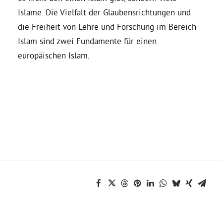
Islame. Die Vielfalt der Glaubensrichtungen und
Bezirksvertretungen
die Freiheit von Lehre und Forschung im Bereich
Islam sind zwei Fundamente für einen
europäischen Islam.
Aktiv werden
Termine
Arbeitsgruppen
Mitglied werden
Kommunalpolitik
Engagement-Sprechstunde