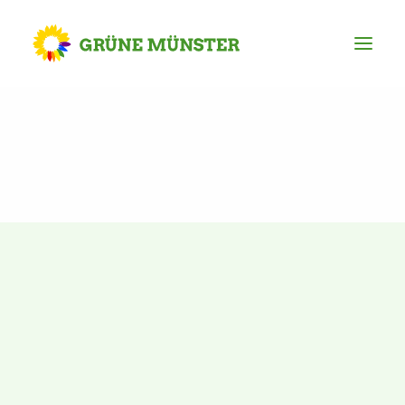
Partei
Kreisvorstand
Kreisgeschäftsstelle
Mitgliederversammlung
Ortsverbände