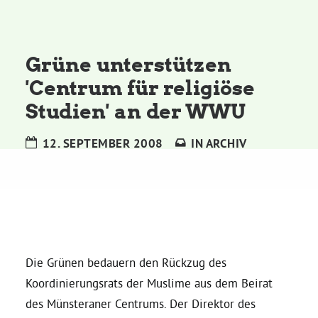
Kommissionen
Satzung
Grüne unterstützen
'Centrum für religiöse
Grünes Zentrum
Studien' an der WWU
Personen
12. SEPTEMBER 2008
IN
ARCHIV
Sylvia Rietenberg, MdB
Dorothea Deppermann, MdL
Josefine Paul, MdL
Die Grünen bedauern den Rückzug des
Koordinierungsrats der Muslime aus dem Beirat
des Münsteraner Centrums. Der Direktor des
Robin Korte, MdL