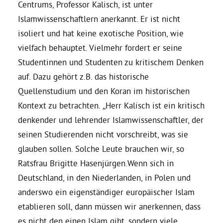
Centrums, Professor Kalisch, ist unter
Islamwissenschaftlern anerkannt. Er ist nicht
Daniel Freund, MdEP
isoliert und hat keine exotische Position, wie
vielfach behauptet. Vielmehr fordert er seine
Delegierte
Studentinnen und Studenten zu kritischem Denken
auf. Dazu gehört z.B. das historische
Grüne im Rathaus
Quellenstudium und den Koran im historischen
Kontext zu betrachten. „Herr Kalisch ist ein kritisch
Ratsfraktion
denkender und lehrender Islamwissenschaftler, der
seinen Studierenden nicht vorschreibt, was sie
glauben sollen. Solche Leute brauchen wir, so
Ratsmitglieder 2025 – 2030
Ratsfrau Brigitte Hasenjürgen.Wenn sich in
Deutschland, in den Niederlanden, in Polen und
Ratsanträge
anderswo ein eigenständiger europäischer Islam
etablieren soll, dann müssen wir anerkennen, dass
Fraktionsgeschäftsstelle
es nicht den einen Islam gibt, sondern viele