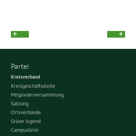
Grüne Jugend
CampusGrün
Aktuelles
Partei
Kreisverband
Kreisgeschäftsstelle
Termine
Mitgliederversammlung
Satzung
Ortsverbände
Kontakt
Grüne Jugend
CampusGrün