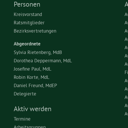
Personen
A
Kreisvorstand
A
Ratsmitglieder
A
Bezirksvertretungen
A
A
Abgeordnete
A
Sylvia Rietenberg, MdB
A
Dorothea Deppermann, MdL
A
Josefine Paul, MdL
F
Robin Korte, MdL
A
Daniel Freund, MdEP
A
Delegierte
A
A
Aktiv werden
A
Termine
Arbeitsgruppen