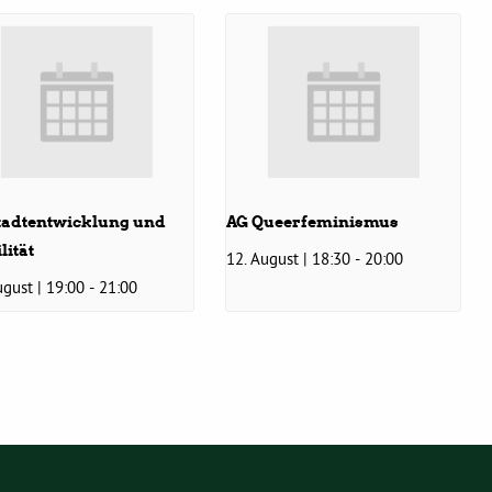
tadtentwicklung und
AG Queerfeminismus
lität
12. August | 18:30
-
20:00
ugust | 19:00
-
21:00