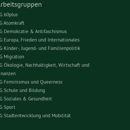
rbeitsgruppen
G 60plus
G Atomkraft
G Demokratie & Antifaschismus
G Europa, Frieden und Internationales
G Kinder-, Jugend- und Familienpolitik
G Migration
G Ökologie, Nachhaltigkeit, Wirtschaft und
inanzen
G Feminismus und Queerness
G Schule und Bildung
G Soziales & Gesundheit
G Sport
G Stadtentwicklung und Mobilität