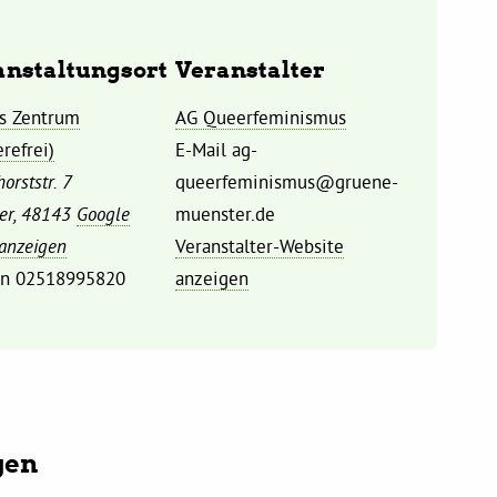
anstaltungsort
Veranstalter
s Zentrum
AG Queerfeminismus
erefrei)
E-Mail
ag-
orststr. 7
queerfeminismus@gruene-
er
,
48143
Google
muenster.de
 anzeigen
Veranstalter-Website
on
02518995820
anzeigen
gen