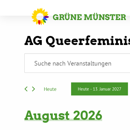
AG Queerfemin
Veranstaltungen
Veranstaltungen
Bitte
Suche
Schlüsselwort
und
eingeben.
Ansichten,
Suche
Heute
Heute
 - 
13. Januar 2027
nach
Navigation
Datum
Veranstaltungen
wählen.
August 2026
Schlüsselwort.