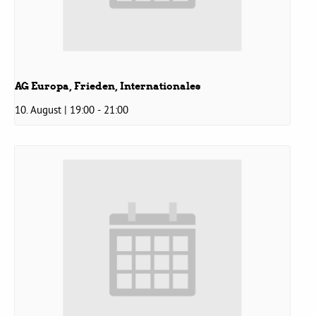
Bezirksvertretungen
Aktiv werden
AG Europa, Frieden, Internationales
10. August | 19:00
-
21:00
Termine
Arbeitsgruppen
Mitglied werden
Kommunalpolitik
Engagement-Sprechstunde