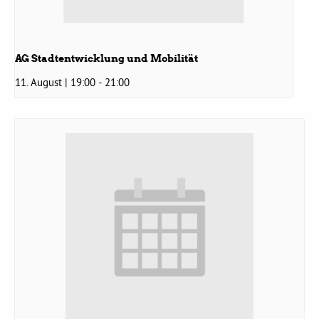
Grüne Jugend
AG Stadtentwicklung und Mobilität
CampusGrün
11. August | 19:00
-
21:00
Aktuelles
Termine
Kontakt