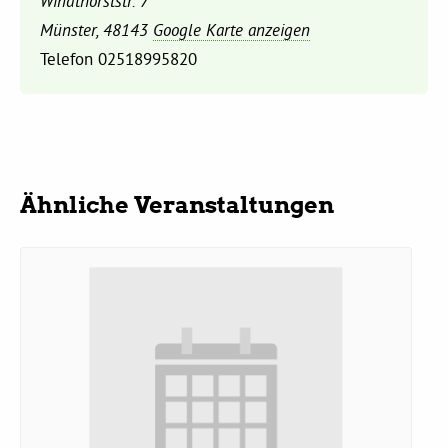
Windthorststr. 7
Münster
,
48143
Google Karte anzeigen
Daniel Freund, MdEP
Telefon
02518995820
Delegierte
Grüne im Rathaus
Ähnliche Veranstaltungen
Ratsfraktion
Ratsmitglieder 2025 – 2030
Ratsanträge
Fraktionsgeschäftsstelle