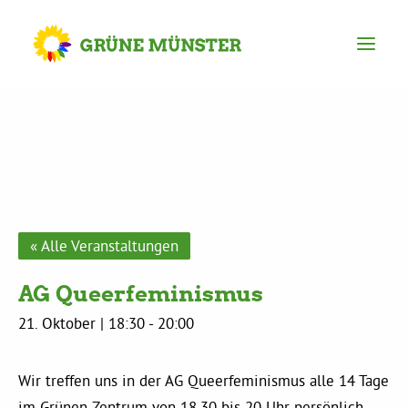
Partei
Kreisvorstand
Kreisgeschäftsstelle
« Alle Veranstaltungen
AG Queerfeminismus
Mitgliederversammlung
21. Oktober | 18:30
-
20:00
Ortsverbände
Wir treffen uns in der AG Queerfeminismus alle 14 Tage
im Grünen Zentrum von 18.30 bis 20 Uhr persönlich