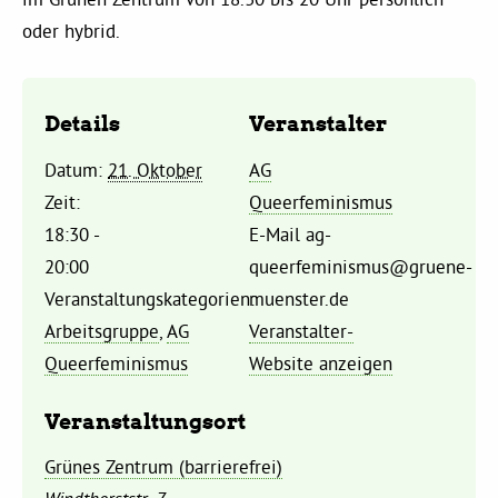
Kommissionen
oder hybrid.
Satzung
Details
Veranstalter
Grünes Zentrum
Datum:
21. Oktober
AG
Zeit:
Queerfeminismus
Personen
18:30 -
E-Mail
ag-
20:00
queerfeminismus@gruene-
Sylvia Rietenberg, MdB
Veranstaltungskategorien:
muenster.de
Arbeitsgruppe
,
AG
Veranstalter-
Dorothea Deppermann, MdL
Queerfeminismus
Website anzeigen
Josefine Paul, MdL
Veranstaltungsort
Grünes Zentrum (barrierefrei)
Robin Korte, MdL