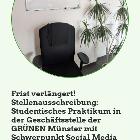
Daniel Freund, MdEP
Delegierte
Grüne im Rathaus
Ratsfraktion
Frist verlängert!
Ratsmitglieder 2025 – 2030
Stellenausschreibung:
Studentisches Praktikum in
Ratsanträge
der Geschäftsstelle der
GRÜNEN Münster mit
Fraktionsgeschäftsstelle
Schwerpunkt Social Media