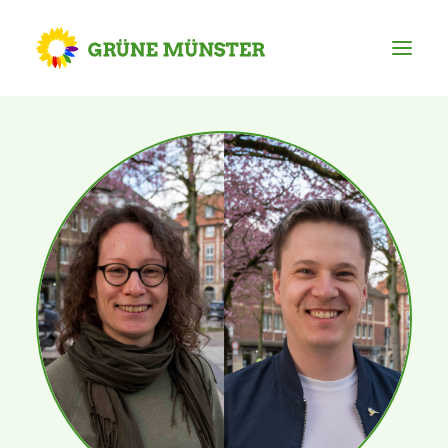
Partei
Kreisvorstand
Kreisgeschäftsstelle
Mitgliederversammlung
Ortsverbände