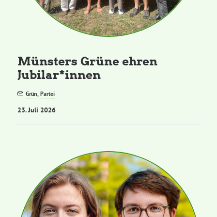
Grüne Jugend
CampusGrün
Münsters Grüne ehren
Jubilar*innen
Grün
,
Partei
Aktuelles
23. Juli 2026
Termine
Kontakt