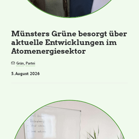
Kommissionen
Satzung
Münsters Grüne besorgt über
aktuelle Entwicklungen im
Grünes Zentrum
Atomenergiesektor
Personen
Grün
,
Partei
5. August 2026
Sylvia Rietenberg, MdB
Dorothea Deppermann, MdL
Josefine Paul, MdL
Robin Korte, MdL