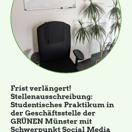
Daniel Freund, MdEP
Delegierte
Grüne im Rathaus
Ratsfraktion
Frist verlängert!
Ratsmitglieder 2025 – 2030
Stellenausschreibung:
Studentisches Praktikum in
Ratsanträge
der Geschäftsstelle der
GRÜNEN Münster mit
Fraktionsgeschäftsstelle
Schwerpunkt Social Media