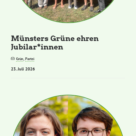
Grüne Jugend
CampusGrün
Münsters Grüne ehren
Jubilar*innen
Grün
,
Partei
Aktuelles
23. Juli 2026
Termine
Kontakt