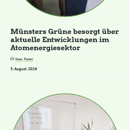
Kommissionen
Satzung
Münsters Grüne besorgt über
aktuelle Entwicklungen im
Grünes Zentrum
Atomenergiesektor
Personen
Grün
,
Partei
5. August 2026
Sylvia Rietenberg, MdB
Dorothea Deppermann, MdL
Josefine Paul, MdL
Robin Korte, MdL