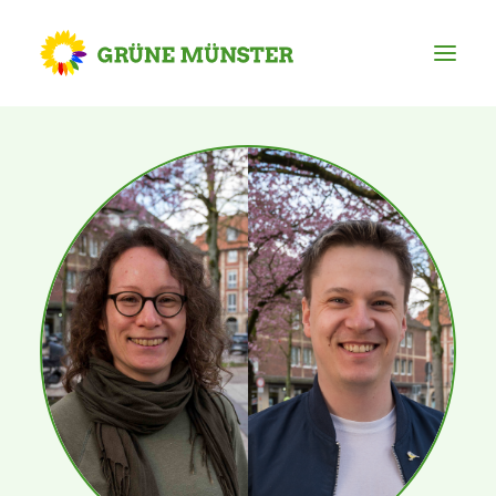
Partei
Kreisvorstand
Kreisgeschäftsstelle
Mitgliederversammlung
Ortsverbände